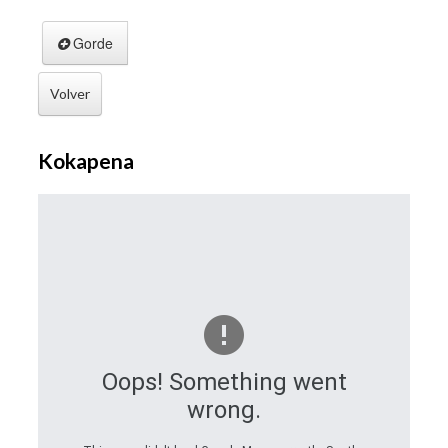
Gorde
Volver
Kokapena
Oops! Something went
wrong.