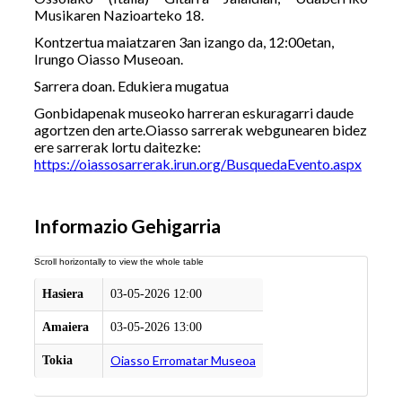
Musikaren Nazioarteko 18.
Kontzertua maiatzaren 3an izango da, 12:00etan,
Irungo Oiasso Museoan.
Sarrera doan. Edukiera mugatua
Gonbidapenak museoko harreran eskuragarri daude
agortzen den arte.Oiasso sarrerak webgunearen bidez
ere sarrerak lortu daitezke:
https://oiassosarrerak.irun.org/BusquedaEvento.aspx
Informazio Gehigarria
Hasiera
03-05-2026 12:00
Amaiera
03-05-2026 13:00
Oiasso Erromatar Museoa
Tokia