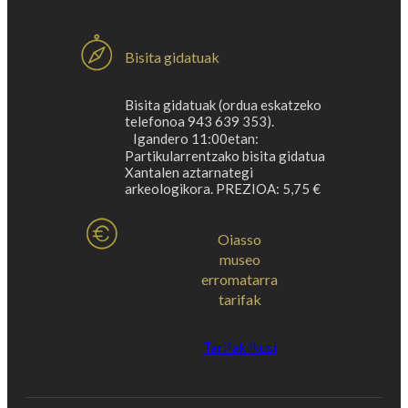
Bisita gidatuak
Bisita gidatuak (ordua eskatzeko
telefonoa 943 639 353).
Igandero 11:00etan:
Partikularrentzako bisita gidatua
Xantalen aztarnategi
arkeologikora. PREZIOA: 5,75 €
Oiasso
museo
erromatarra
tarifak
Tarifak Ikusi