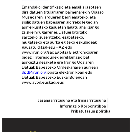
Emandako identifikazio eta email-a jasotzen
dira datuen titularraren baimenarekin Oiasso
Museoaren jardueren berri emateko, eta
soilik datuen babesaren alorreko legedian
aurreikusitako kasuetan lagatu ahal izango
zaizkie hirugarrenei. Datuei lotutako
sartzeko, zuzentzeko, ezabatzeko,
mugatzeko eta aurka egiteko eskubideak
gauzatu ditzakezu HAZ edo
www.irun.org/sac Egoitza Elektronikoaren
bidez. Interesdunek erreklamazio bat
aurkeztu dezakete ere Irungo Udalaren
Datuak Babesteko Ordezkariaren aurrean
dpd@irun.org
posta elektronikoan edo
Datuak Babesteko Euskal Bulegoan
www.avpd.euskadi.eus
Jasangarritasuna eta Irisgarritasuna
Informazio Korporatiboa
Pribatutasun politika