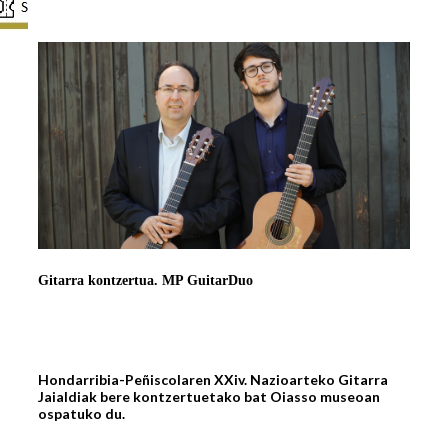
Gitarra kontzertua. MP GuitarDuo
Hondarribia-Peñiscolaren XXiv. Nazioarteko Gitarra
Jaialdiak bere kontzertuetako bat Oiasso museoan
ospatuko du.