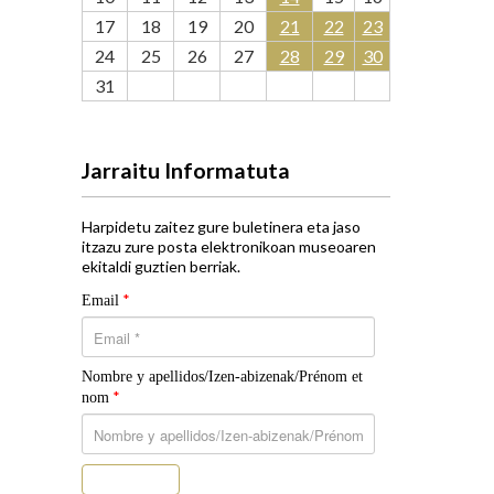
17
18
19
20
21
22
23
24
25
26
27
28
29
30
31
Jarraitu Informatuta
Harpidetu zaitez gure buletinera eta jaso
itzazu zure posta elektronikoan museoaren
ekitaldi guztien berriak.
*
Email
Nombre y apellidos/Izen-abizenak/Prénom et
*
nom
Subscribe