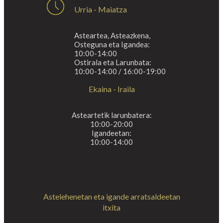
Urria - Maiatza
Asteartea, Asteazkena,
Osteguna eta Igandea:
10:00-14:00
Ostirala eta Larunbata:
10:00-14:00 / 16:00-19:00
Ekaina - Iraila
Asteartetik larunbatera:
10:00-20:00
Igandeetan:
10:00-14:00
Astelehenetan eta igande arratsaldeetan
itxita