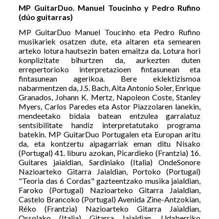
MP GuitarDuo. Manuel Toucinho y Pedro Rufino
(dúo guitarras)
MP GuitarDuo Manuel Toucinho eta Pedro Rufino
musikariek osatzen dute, eta aitaren eta semearen
arteko lotura hautsezin baten emaitza da. Lotura hori
konplizitate bihurtzen da, aurkezten duten
errepertorioko interpretazioen fintasunean eta
fintasunean agerikoa. Bere eklektizismoa
nabarmentzen da, J.S. Bach, Aita Antonio Soler, Enrique
Granados, Johann K. Mertz, Napoleon Coste, Stanley
Myers, Carlos Paredes eta Astor Piazzolaren lanekin,
mendeetako bidaia batean entzulea garraiatuz
sentsibilitate handiz interpretatutako programa
batekin. MP GuitarDuo Portugalen eta Europan aritu
da, eta kontzertu aipagarriak eman ditu Nisako
(Portugal) 41. liburu azokan, Picardieko (Frantzia) 16.
Guitares jaialdian, Sardiniako (Italia) OndeSonore
Nazioarteko Gitarra Jaialdian, Portoko (Portugal)
"Teoria das 6 Cordas" gazteentzako musika jaialdian,
Faroko (Portugal) Nazioarteko Gitarra Jaialdian,
Castelo Brancoko (Portugal) Avenida Zine-Antzokian,
Réko (Frantzia) Nazioarteko Gitarra Jaialdian,
Ossolako (Italia) Gitarra Jaialdian, Udaberriko