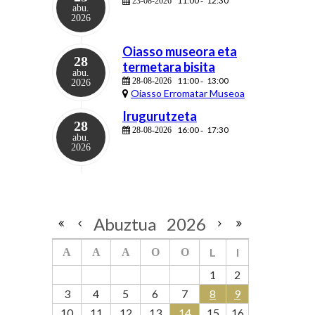
11:00
12:30
23-08-2026
-
abu.
2026
Oiasso museora eta
28
termetara bisita
abu.
11:00
13:00
28-08-2026
-
2026
Oiasso Erromatar Museoa
Irugurutzeta
28
16:00
17:30
28-08-2026
-
abu.
2026
Abuztua
2026
L
I
A
A
A
O
O
1
2
3
4
5
6
7
8
9
10
11
12
13
14
15
16