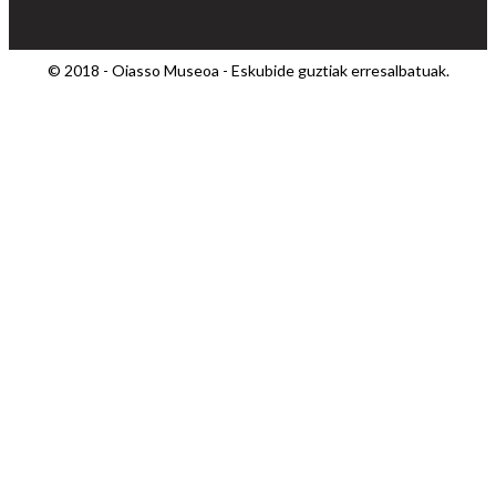
© 2018 - Oiasso Museoa - Eskubide guztiak erresalbatuak.