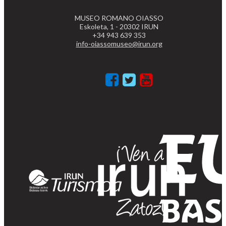
MUSEO ROMANO OIASSO
Eskoleta, 1 - 20302 IRUN
+34 943 639 353
info-oiassomuseo@irun.org