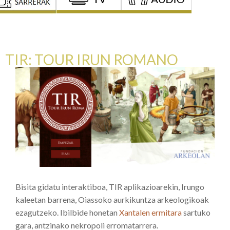
TIR: TOUR IRUN ROMANO
Bisita gidatu interaktiboa, TIR aplikazioarekin, Irungo
kaleetan barrena, Oiassoko aurkikuntza arkeologikoak
ezagutzeko. Ibilbide honetan
Xantalen ermitara
sartuko
gara, antzinako nekropoli erromatarrera.