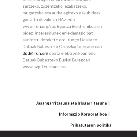
sartzeko, zuzentzeko, ezabatzeko,
mugatzeko eta aurka egiteko eskubideak
gauzatu ditzakezu HAZ edo
www.irun.org/sac Egoitza Elektronikoaren
bidez. Interesdunek erreklamazio bat
aurkeztu dezakete ere Irungo Udalaren
Datuak Babesteko Ordezkariaren aurrean
dpd@irun.org
posta elektronikoan edo
Datuak Babesteko Euskal Bulegoan
www.avpd.euskadi.eus
Jasangarritasuna eta Irisgarritasuna
Informazio Korporatiboa
Pribatutasun politika