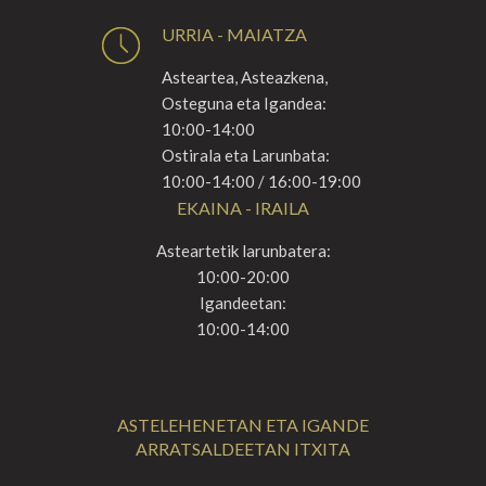
URRIA - MAIATZA
Asteartea, Asteazkena,
Osteguna eta Igandea:
10:00-14:00
Ostirala eta Larunbata:
10:00-14:00 / 16:00-19:00
EKAINA - IRAILA
Asteartetik larunbatera:
10:00-20:00
Igandeetan:
10:00-14:00
ASTELEHENETAN ETA IGANDE
ARRATSALDEETAN ITXITA