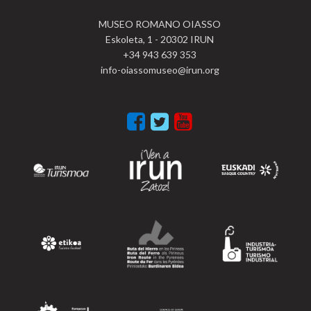
MUSEO ROMANO OIASSO
Eskoleta, 1 - 20302 IRUN
+34 943 639 353
info-oiassomuseo@irun.org