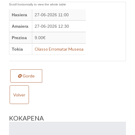
Hasiera
27-06-2026 11:00
Amaiera
27-06-2026 12:30
Prezioa
9.00€
Oiasso Erromatar Museoa
Tokia
Gorde
Volver
KOKAPENA