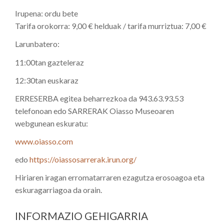
Irupena: ordu bete
Tarifa orokorra: 9,00 € helduak / tarifa murriztua: 7,00 €
Larunbatero:
11:00tan gazteleraz
12:30tan euskaraz
ERRESERBA egitea beharrezkoa da 943.63.93.53
telefonoan edo SARRERAK Oiasso Museoaren
webgunean eskuratu:
www.oiasso.com
edo
https://oiassosarrerak.irun.org/
Hiriaren iragan erromatarraren ezagutza erosoagoa eta
eskuragarriagoa da orain.
INFORMAZIO GEHIGARRIA