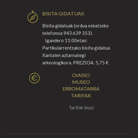
BISITA GIDATUAK
Bisita gidatuak (ordua eskatzeko
telefonoa 943 639 353).
Igandero 11:00etan:
Partikularrentzako bisita gidatua
Xantalen aztarnategi
arkeologikora. PREZIOA: 5,75 €
OIASSO
MUSEO
ERROMATARRA
TARIFAK
Tarifak Ikusi