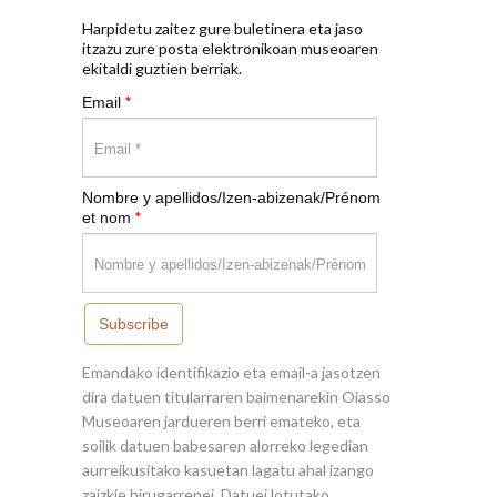
Harpidetu zaitez gure buletinera eta jaso
itzazu zure posta elektronikoan museoaren
ekitaldi guztien berriak.
*
Email
Nombre y apellidos/Izen-abizenak/Prénom
*
et nom
Subscribe
Emandako identifikazio eta email-a jasotzen
dira datuen titularraren baimenarekin Oiasso
Museoaren jardueren berri emateko, eta
soilik datuen babesaren alorreko legedian
aurreikusitako kasuetan lagatu ahal izango
zaizkie hirugarrenei. Datuei lotutako