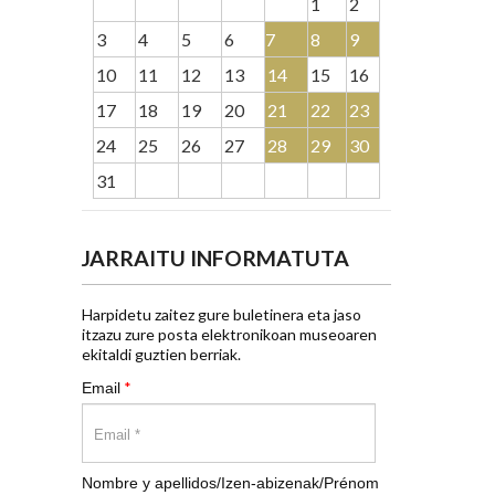
1
2
3
4
5
6
7
8
9
10
11
12
13
14
15
16
17
18
19
20
21
22
23
24
25
26
27
28
29
30
31
JARRAITU INFORMATUTA
Harpidetu zaitez gure buletinera eta jaso
itzazu zure posta elektronikoan museoaren
ekitaldi guztien berriak.
*
Email
Nombre y apellidos/Izen-abizenak/Prénom