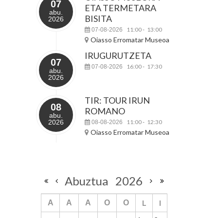
07
ETA TERMETARA
abu.
BISITA
2026
11:00
13:00
07-08-2026
-
Oiasso Erromatar Museoa
IRUGURUTZETA
07
16:00
17:30
07-08-2026
-
abu.
2026
TIR: TOUR IRUN
08
ROMANO
abu.
2026
11:00
12:30
08-08-2026
-
Oiasso Erromatar Museoa
Abuztua
2026
L
I
A
A
A
O
O