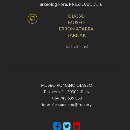
arkeologikora. PREZIOA: 5,75 €
OIASSO
MUSEO
ERROMATARRA
TARIFAK
Tarifak Ikusi
MUSEO ROMANO OIASSO
Eskoleta, 1 - 20302 IRUN
+34 943 639 353
info-oiassomuseo@irun.org