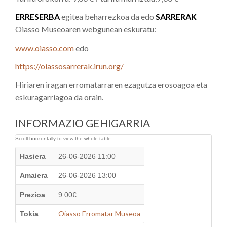
ERRESERBA
egitea beharrezkoa da edo
SARRERAK
Oiasso Museoaren webgunean eskuratu:
www.oiasso.com
edo
https://oiassosarrerak.irun.org/
Hiriaren iragan erromatarraren ezagutza erosoagoa eta
eskuragarriagoa da orain.
INFORMAZIO GEHIGARRIA
Hasiera
26-06-2026 11:00
Amaiera
26-06-2026 13:00
Prezioa
9.00€
Oiasso Erromatar Museoa
Tokia