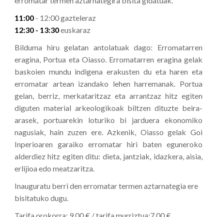
erromatar termen aztarnategira bisita gidatuak.
11:00
- 12:00 gazteleraz
12:30 - 13:30
euskaraz
Bilduma hiru gelatan antolatuak dago: Erromatarren
eragina, Portua eta Oiasso. Erromatarren eragina gelak
baskoien mundu indigena erakusten du eta haren eta
erromatar artean izandako lehen harremanak. Portua
gelan, berriz, merkataritzaz eta arrantzaz hitz egiten
diguten material arkeologikoak biltzen dituzte beira-
arasek, portuarekin loturiko bi jarduera ekonomiko
nagusiak, hain zuzen ere. Azkenik, Oiasso gelak Goi
Inperioaren garaiko erromatar hiri baten eguneroko
alderdiez hitz egiten ditu: dieta, jantziak, idazkera, aisia,
erlijioa edo meatzaritza.
Inauguratu berri den erromatar termen aztarnategia ere
bisitatuko dugu.
Tarifa orokorra: 9,00 € / tarifa murriztua:7,00 €