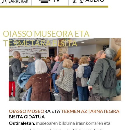
OIASSO MUSEORA ETA
TERMETARA BISITA
OIASSO MUSEO
RA ETA
TERMEN AZTARNATEGIRA
BISITA GIDATUA
Ostiraletan,
museoaren bilduma iraunkorraren eta