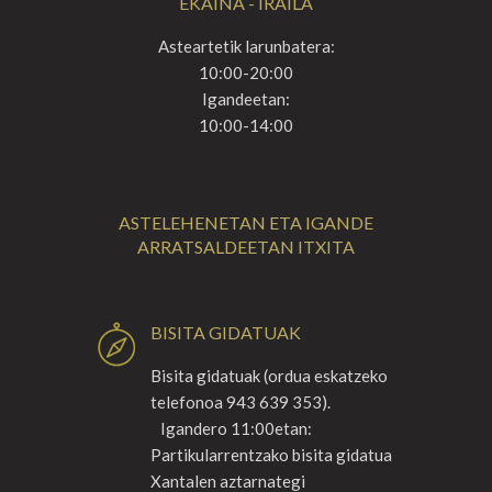
EKAINA - IRAILA
Asteartetik larunbatera:
10:00-20:00
Igandeetan:
10:00-14:00
ASTELEHENETAN ETA IGANDE
ARRATSALDEETAN ITXITA
BISITA GIDATUAK
Bisita gidatuak (ordua eskatzeko
telefonoa 943 639 353).
Igandero 11:00etan:
Partikularrentzako bisita gidatua
Xantalen aztarnategi