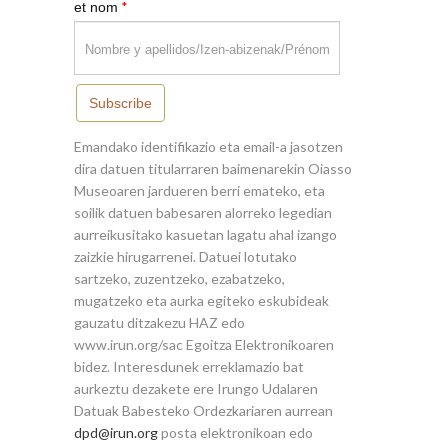
*
et nom
Subscribe
Emandako identifikazio eta email-a jasotzen
dira datuen titularraren baimenarekin Oiasso
Museoaren jardueren berri emateko, eta
soilik datuen babesaren alorreko legedian
aurreikusitako kasuetan lagatu ahal izango
zaizkie hirugarrenei. Datuei lotutako
sartzeko, zuzentzeko, ezabatzeko,
mugatzeko eta aurka egiteko eskubideak
gauzatu ditzakezu HAZ edo
www.irun.org/sac Egoitza Elektronikoaren
bidez. Interesdunek erreklamazio bat
aurkeztu dezakete ere Irungo Udalaren
Datuak Babesteko Ordezkariaren aurrean
dpd@irun.org
posta elektronikoan edo