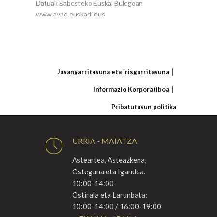
Datuak Babesteko Euskal Bulegoan
www.avpd.euskadi.eus
Jasangarritasuna eta Irisgarritasuna
Informazio Korporatiboa
Pribatutasun politika
URRIA - MAIATZA
Asteartea, Asteazkena,
Osteguna eta Igandea:
10:00-14:00
Ostirala eta Larunbata:
10:00-14:00 / 16:00-19:00