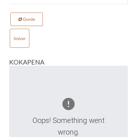
Gorde
Volver
KOKAPENA
Oops! Something went
wrong.