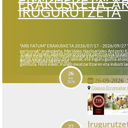
ERAKUSKETA: A
IRUGURUTZETA
AGENDA
"ARS FATUM" ERAKUSKETA 2026/07/17 - 2026/09/27 "Ar
pertsonak" erakusketa, Meridako Nazioarteko Antzerki Kl
Irugurutzetako labeen interpretazioa zentroa eta birgai
desberdinak islatzen dituen maskara pertsonalizatuen dis
goitik behera birgaitu dira labeak, eta inguru guztia aton
dituen bilduma da eta Irun...
gehituta. Honi esker, Irungo meatzaritzaren eta industria
TIR: Tour 
26
ira.
26-09-2026
2026
Oiasso Erromatar
Irugurutze
27