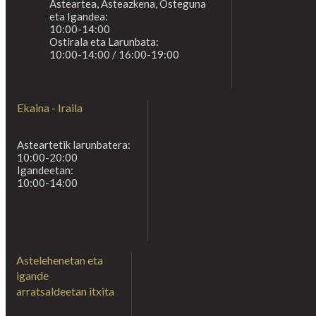
Asteartea, Asteazkena, Osteguna
eta Igandea:
10:00-14:00
Ostirala eta Larunbata:
10:00-14:00 / 16:00-19:00
Ekaina - Iraila
Asteartetik larunbatera:
10:00-20:00
Igandeetan:
10:00-14:00
Astelehenetan eta
igande
arratsaldeetan itxita