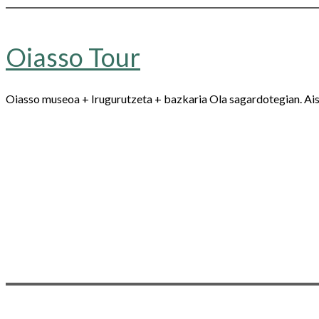
Oiasso Tour
Oiasso museoa + Irugurutzeta + bazkaria Ola sagardotegian. Ais