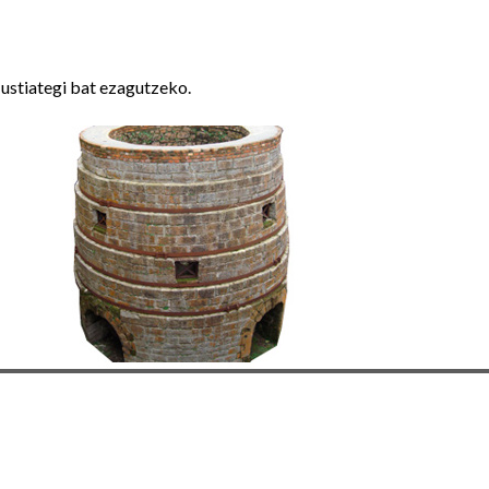
 ustiategi bat ezagutzeko.