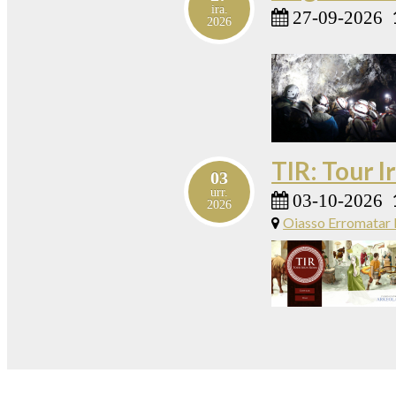
ira.
27-09-2026
2026
TIR: Tour 
03
urr.
03-10-2026
2026
Oiasso Erromatar