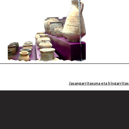
Jasangarritasuna eta Irisgarrita