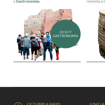
y
Gastronomía.
remonta a 
OCIO Y
GASTRONOMÍA
OCTUBRE A MAYO
JUNIO A