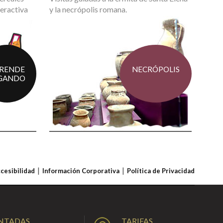
teractiva
y la necrópolis romana.
RENDE
NECRÓPOLIS
GANDO
ccesibilidad
Información Corporativa
Política de Privacidad
ENTADAS
TARIFAS