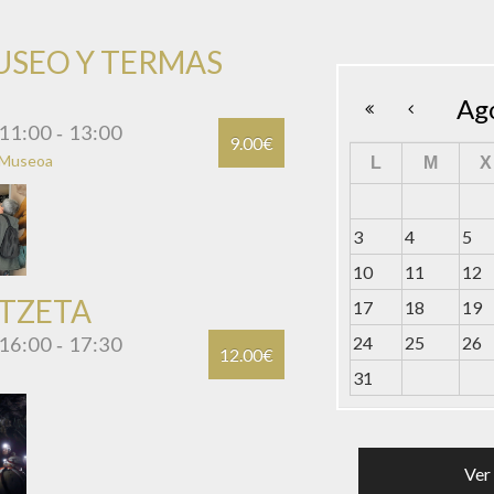
el centro de interpretació
USEO Y TERMAS
hornos de Irugurutzeta E
permitido llevar a cabo la
Ag
integral del conjunto de h
adecuación de su...
11:00
13:00
-
9.00€
 Museoa
L
M
X
3
4
5
10
11
12
TZETA
17
18
19
16:00
17:30
24
25
26
-
12.00€
31
Ver