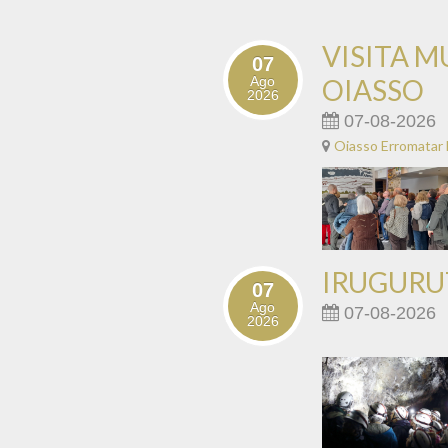
EXPOSICIÓN "ARS FATUM" 17/07/2026 -
VISITA M
27/09/2026 "Ars Fatum - Personas que
07
hablan", se trata de una colección que combina
Ago
OIASSO
diseño y artesanía en máscaras
2026
personalizadas que reflejan las distintas
07-08-2026
ediciones del Festival...
Oiasso Erromatar
IRUGURU
07
Ago
07-08-2026
2026