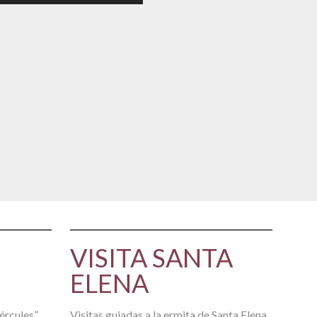
VISITA SANTA
ELENA
ércules”
Visitas guiadas a la ermita de Santa Elena