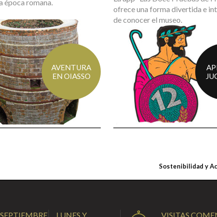
la época romana.
ofrece una forma divertida e in
de conocer el museo.
AVENTURA
AP
EN OIASSO
JU
Sostenibilidad y A
 SEPTIEMBRE
LUNES Y
VISITAS COM