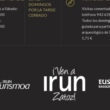
DOMINGOS
 a Sábado:
Visitas comentada
POR LA TARDE
:00
teléfono 943 639
CERRADO
:
Todos los domingo
:00
guiada para parti
arqueológico de 
5,75 €