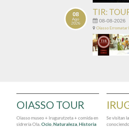
TIR: TO
08
Ago
08-08-2026
2026
Oiasso Erromatar
OIASSO TOUR
IRU
Oiasso museo + Irugurutzeta + comida en
Se visitan l
sidrería Ola.
Ocio
,
Naturaleza
,
Historia
conociendo