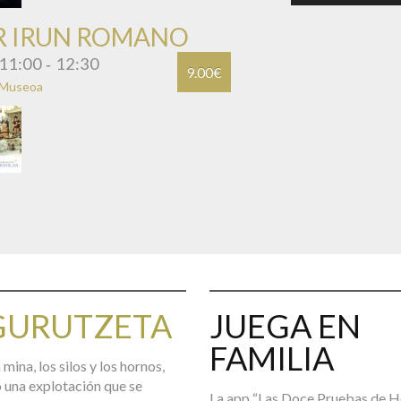
UR IRUN ROMANO
11:00
12:30
-
9.00€
 Museoa
GURUTZETA
JUEGA EN
FAMILIA
a mina, los silos y los hornos,
 una explotación que se
La app “Las Doce Pruebas de H