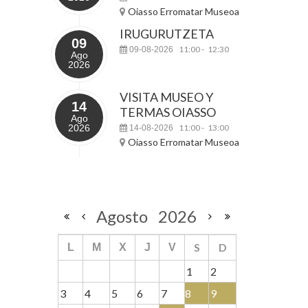
Oiasso Erromatar Museoa
IRUGURUTZETA
09
11:00
12:30
09-08-2026
-
Ago
2026
VISITA MUSEO Y
14
TERMAS OIASSO
Ago
2026
11:00
13:00
14-08-2026
-
Oiasso Erromatar Museoa
Agosto
2026
S
D
L
M
X
J
V
1
2
3
4
5
6
7
8
9