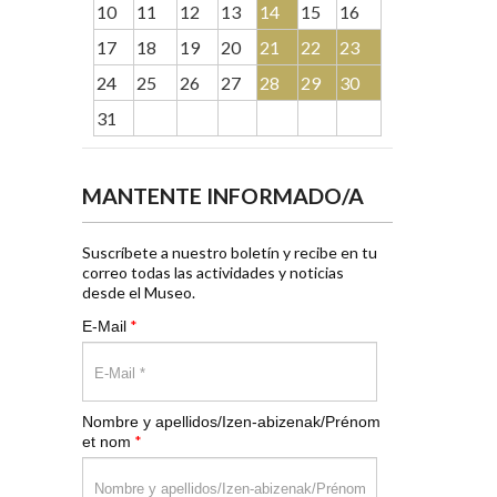
10
11
12
13
14
15
16
17
18
19
20
21
22
23
24
25
26
27
28
29
30
31
MANTENTE INFORMADO/A
Suscríbete a nuestro boletín y recibe en tu
correo todas las actividades y noticias
desde el Museo.
*
E-Mail
Nombre y apellidos/Izen-abizenak/Prénom
*
et nom