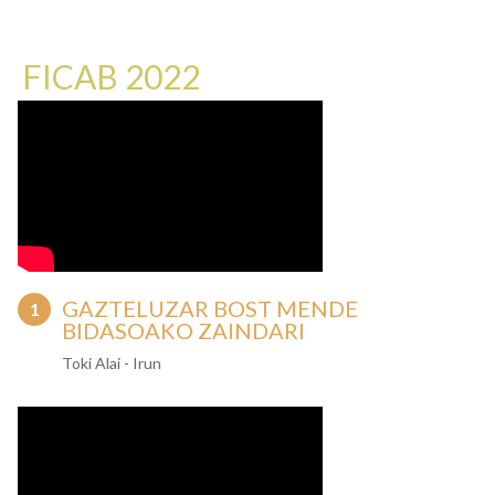
FICAB 2022
GAZTELUZAR BOST MENDE
BIDASOAKO ZAINDARI
Toki Alai - Irun