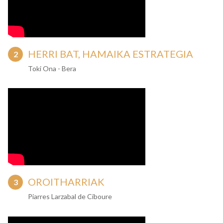
HERRI BAT, HAMAIKA ESTRATEGIA
Toki Ona - Bera
OROITHARRIAK
Piarres Larzabal de Ciboure