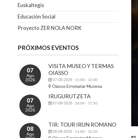
Euskaltegis
Educación Social
Proyecto ZER NOLA NORK
PRÓXIMOS EVENTOS
VISITA MUSEO Y TERMAS
07
OIASSO
Ago
2026
11:00
13:00
07-08-2026
-
Oiasso Erromatar Museoa
IRUGURUTZETA
07
16:00
17:30
07-08-2026
-
Ago
2026
TIR: TOUR IRUN ROMANO
08
11:00
12:30
08-08-2026
-
Ago
El
Oiasso Erromatar Museoa