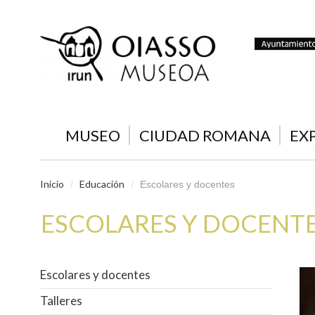
MUSEO
CIUDAD ROMANA
EX
Inicio
Educación
/
/
Escolares y docentes
ESCOLARES Y DOCENT
Escolares y docentes
Talleres