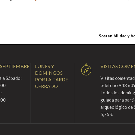
Sostenibilidad y A
 SEPTIEMBRE
LUNES Y
VISITAS COM
DOMINGOS
 a Sábado:
Visitas comentada
POR LA TARDE
:00
teléfono 943 639
CERRADO
:
Todos los domingo
:00
guiada para parti
arqueológico de 
5,75 €