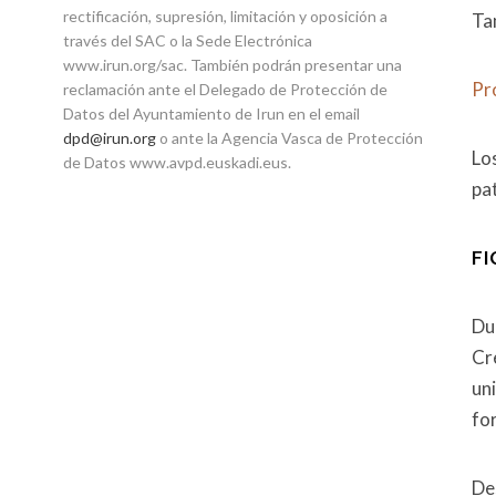
rectificación, supresión, limitación y oposición a
Ta
través del SAC o la Sede Electrónica
www.irun.org/sac. También podrán presentar una
Pr
reclamación ante el Delegado de Protección de
Datos del Ayuntamiento de Irun en el email
dpd@irun.org
o ante la Agencia Vasca de Protección
Lo
de Datos www.avpd.euskadi.eus.
pat
FI
Du
Cr
uni
for
De