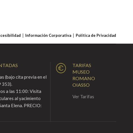
ccesibilidad
Información Corporativa
Política de Privacidad
ENTADAS
TARIFAS
MUSEO
s (bajo cita previa en el
ROMANO
 353).
OIASSO
s a las 11:00: Visita
Ver Tarifas
culares al yacimiento
Santa Elena. PRECIO: