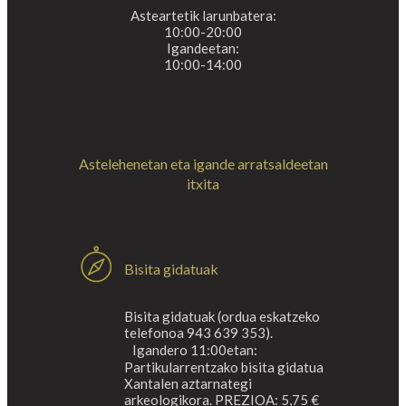
Asteartetik larunbatera:
10:00-20:00
Igandeetan:
10:00-14:00
Astelehenetan eta igande arratsaldeetan
itxita
Bisita gidatuak
Bisita gidatuak (ordua eskatzeko
telefonoa 943 639 353).
Igandero 11:00etan:
Partikularrentzako bisita gidatua
Xantalen aztarnategi
arkeologikora. PREZIOA: 5,75 €