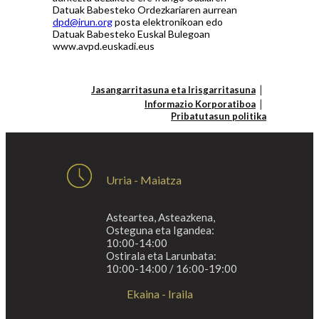
Datuak Babesteko Ordezkariaren aurrean
dpd@irun.org
posta elektronikoan edo
Datuak Babesteko Euskal Bulegoan
www.avpd.euskadi.eus
Jasangarritasuna eta Irisgarritasuna
Informazio Korporatiboa
Pribatutasun politika
Urria - Maiatza
Asteartea, Asteazkena,
Osteguna eta Igandea:
10:00-14:00
Ostirala eta Larunbata:
10:00-14:00 / 16:00-19:00
Ekaina - Iraila