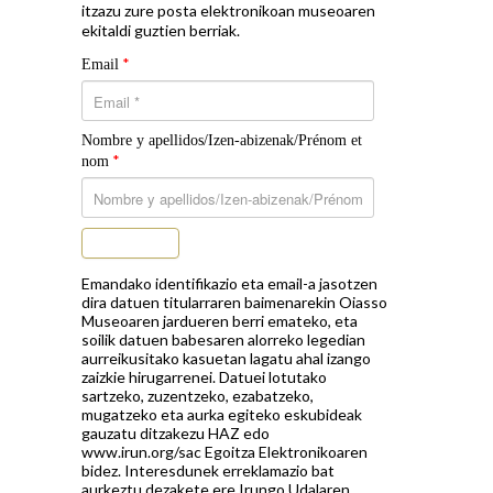
itzazu zure posta elektronikoan museoaren
ekitaldi guztien berriak.
*
Email
Nombre y apellidos/Izen-abizenak/Prénom et
*
nom
Subscribe
Emandako identifikazio eta email-a jasotzen
dira datuen titularraren baimenarekin Oiasso
Museoaren jardueren berri emateko, eta
soilik datuen babesaren alorreko legedian
aurreikusitako kasuetan lagatu ahal izango
zaizkie hirugarrenei. Datuei lotutako
sartzeko, zuzentzeko, ezabatzeko,
mugatzeko eta aurka egiteko eskubideak
gauzatu ditzakezu HAZ edo
www.irun.org/sac Egoitza Elektronikoaren
bidez. Interesdunek erreklamazio bat
aurkeztu dezakete ere Irungo Udalaren