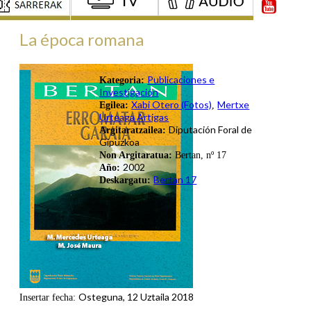
La época romana
Publicaciones e
Kategoria:
Investigación
Xabi Otero (Fotos)
Mertxe
Egilea:
,
Urteaga Artigas
Diputación Foral de
Argitaratzailea:
Gipuzkoa
Non Argitaratua:
Bertan, nº 17
2002
Año:
Bertan 17
Deskargatu:
Osteguna, 12 Uztaila 2018
Insertar fecha: