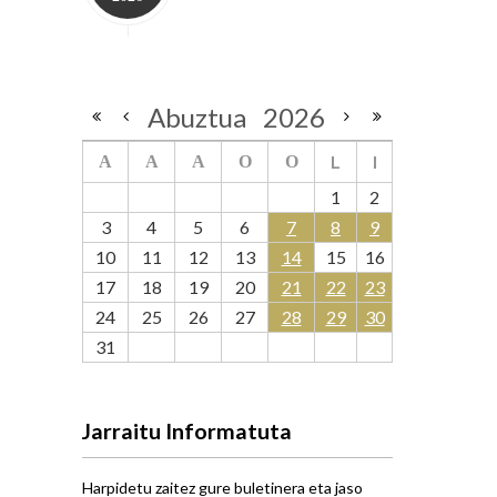
Abuztua
2026
L
I
A
A
A
O
O
1
2
3
4
5
6
7
8
9
10
11
12
13
14
15
16
17
18
19
20
21
22
23
24
25
26
27
28
29
30
31
Jarraitu Informatuta
Harpidetu zaitez gure buletinera eta jaso