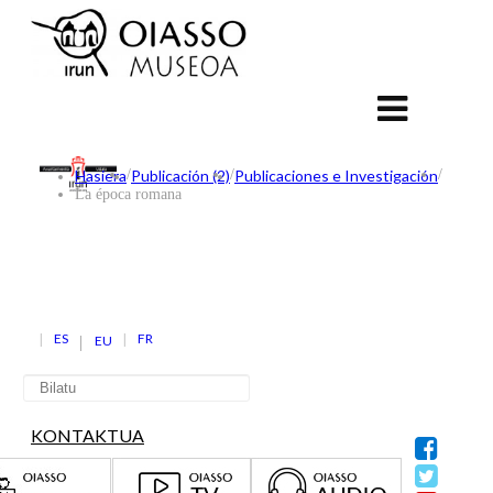
Hasiera
/
Publicación (2)
/
Publicaciones e Investigación
/
La época romana
ES
FR
EU
KONTAKTUA