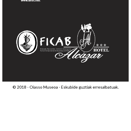
© 2018 - Oiasso Museoa - Eskubide guztiak erresalbatuak.