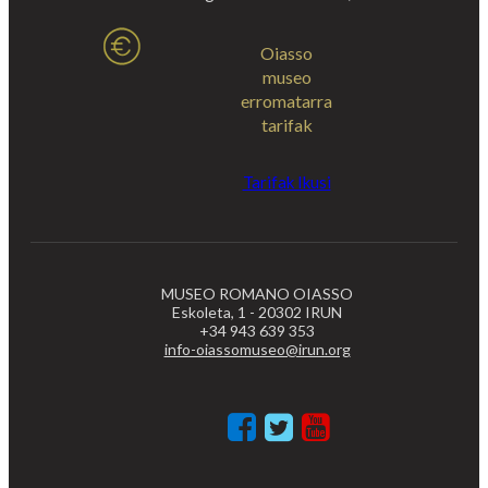
Oiasso
museo
erromatarra
tarifak
Tarifak Ikusi
MUSEO ROMANO OIASSO
Eskoleta, 1 - 20302 IRUN
+34 943 639 353
info-oiassomuseo@irun.org