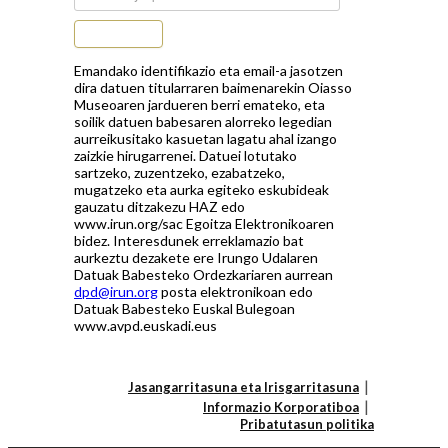
Subscribe
Emandako identifikazio eta email-a jasotzen
dira datuen titularraren baimenarekin Oiasso
Museoaren jardueren berri emateko, eta
soilik datuen babesaren alorreko legedian
aurreikusitako kasuetan lagatu ahal izango
zaizkie hirugarrenei. Datuei lotutako
sartzeko, zuzentzeko, ezabatzeko,
mugatzeko eta aurka egiteko eskubideak
gauzatu ditzakezu HAZ edo
www.irun.org/sac Egoitza Elektronikoaren
bidez. Interesdunek erreklamazio bat
aurkeztu dezakete ere Irungo Udalaren
Datuak Babesteko Ordezkariaren aurrean
dpd@irun.org
posta elektronikoan edo
Datuak Babesteko Euskal Bulegoan
www.avpd.euskadi.eus
Jasangarritasuna eta Irisgarritasuna
Informazio Korporatiboa
Pribatutasun politika