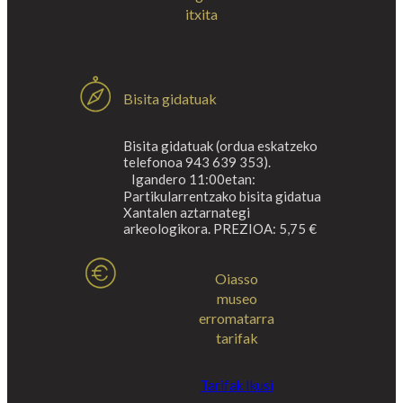
itxita
Bisita gidatuak
Bisita gidatuak (ordua eskatzeko
telefonoa 943 639 353).
Igandero 11:00etan:
Partikularrentzako bisita gidatua
Xantalen aztarnategi
arkeologikora. PREZIOA: 5,75 €
Oiasso
museo
erromatarra
tarifak
Tarifak Ikusi