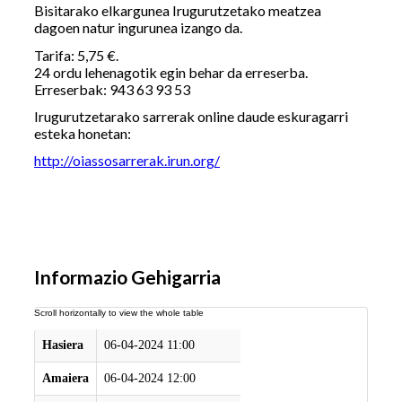
Bisitarako elkargunea Irugurutzetako meatzea
dagoen natur ingurunea izango da.
Tarifa: 5,75 €.
24 ordu lehenagotik egin behar da erreserba.
Erreserbak: 943 63 93 53
Irugurutzetarako sarrerak online daude eskuragarri
esteka honetan:
http://oiassosarrerak.irun.org/
Informazio Gehigarria
Hasiera
06-04-2024 11:00
Amaiera
06-04-2024 12:00