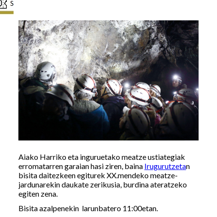
Aiako Harriko eta inguruetako meatze ustiategiak
erromatarren garaian hasi ziren, baina
Irugurutzeta
n
bisita daitezkeen egiturek XX.mendeko meatze-
jardunarekin daukate zerikusia, burdina ateratzeko
egiten zena.
Bisita azalpenekin larunbatero 11:00etan.