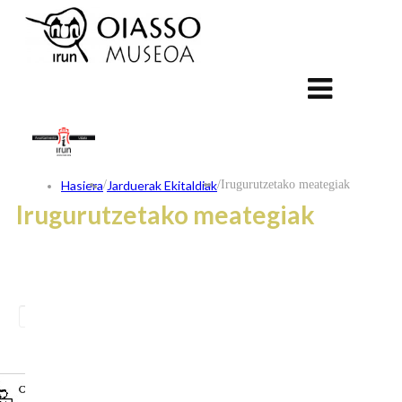
Hasiera
/
Jarduerak Ekitaldiak
/
Irugurutzetako meategiak
Irugurutzetako meategiak
ES
FR
EU
KONTAKTUA