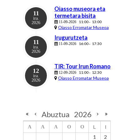
Oiasso museora eta
11
termetara bisita
ira.
11:00
13:00
11-09-2026
-
2026
Oiasso Erromatar Museoa
Irugurutzeta
11
16:00
17:30
11-09-2026
-
ira.
2026
TIR: Tour Irun Romano
12
11:00
12:30
12-09-2026
-
ira.
Oiasso Erromatar Museoa
2026
Abuztua
2026
L
I
A
A
A
O
O
1
2