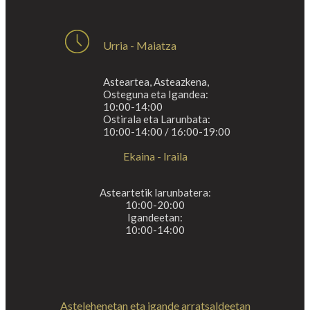
Urria - Maiatza
Asteartea, Asteazkena,
Osteguna eta Igandea:
10:00-14:00
Ostirala eta Larunbata:
10:00-14:00 / 16:00-19:00
Ekaina - Iraila
Asteartetik larunbatera:
10:00-20:00
Igandeetan:
10:00-14:00
Astelehenetan eta igande arratsaldeetan