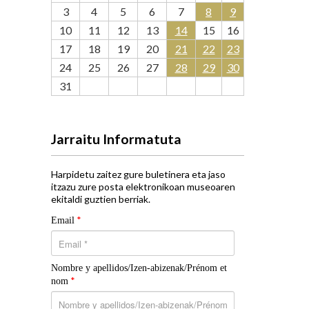
3
4
5
6
7
8
9
10
11
12
13
14
15
16
17
18
19
20
21
22
23
24
25
26
27
28
29
30
31
Jarraitu Informatuta
Harpidetu zaitez gure buletinera eta jaso
itzazu zure posta elektronikoan museoaren
ekitaldi guztien berriak.
*
Email
Nombre y apellidos/Izen-abizenak/Prénom et
*
nom