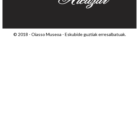
© 2018 - Oiasso Museoa - Eskubide guztiak erresalbatuak.