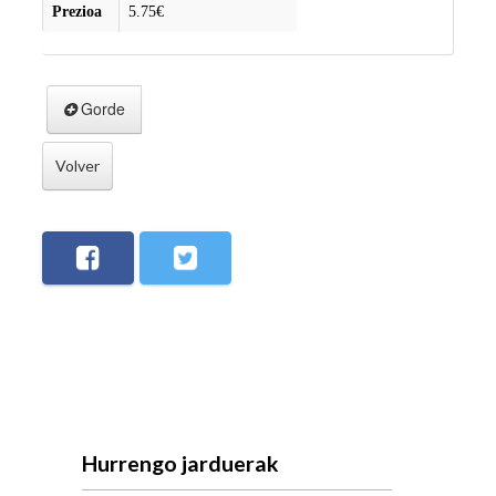
Prezioa
5.75€
Gorde
Volver
Hurrengo jarduerak