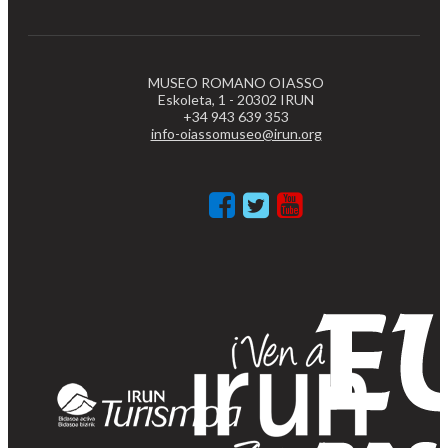
MUSEO ROMANO OIASSO
Eskoleta, 1 - 20302 IRUN
+34 943 639 353
info-oiassomuseo@irun.org