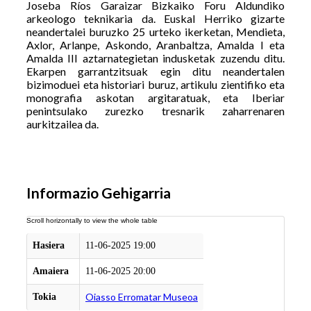
Joseba Ríos Garaizar Bizkaiko Foru Aldundiko
arkeologo teknikaria da. Euskal Herriko gizarte
neandertalei buruzko 25 urteko ikerketan, Mendieta,
Axlor, Arlanpe, Askondo, Aranbaltza, Amalda I eta
Amalda III aztarnategietan indusketak zuzendu ditu.
Ekarpen garrantzitsuak egin ditu neandertalen
bizimoduei eta historiari buruz, artikulu zientifiko eta
monografia askotan argitaratuak, eta Iberiar
penintsulako zurezko tresnarik zaharrenaren
aurkitzailea da.
Informazio Gehigarria
Hasiera
11-06-2025 19:00
Amaiera
11-06-2025 20:00
Oiasso Erromatar Museoa
Tokia