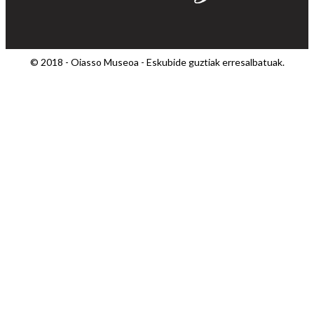
© 2018 - Oiasso Museoa - Eskubide guztiak erresalbatuak.