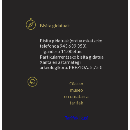
Bisita gidatuak
Bisita gidatuak (ordua eskatzeko
telefonoa 943 639 353).
Igandero 11:00etan:
Partikularrentzako bisita gidatua
Xantalen aztarnategi
arkeologikora. PREZIOA: 5,75 €
Oiasso
museo
erromatarra
tarifak
Tarifak Ikusi