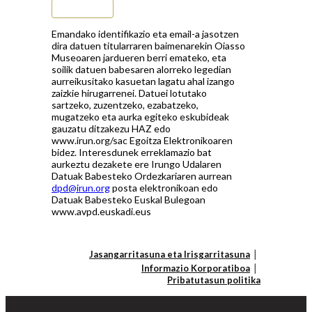
Subscribe
Emandako identifikazio eta email-a jasotzen
dira datuen titularraren baimenarekin Oiasso
Museoaren jardueren berri emateko, eta
soilik datuen babesaren alorreko legedian
aurreikusitako kasuetan lagatu ahal izango
zaizkie hirugarrenei. Datuei lotutako
sartzeko, zuzentzeko, ezabatzeko,
mugatzeko eta aurka egiteko eskubideak
gauzatu ditzakezu HAZ edo
www.irun.org/sac Egoitza Elektronikoaren
bidez. Interesdunek erreklamazio bat
aurkeztu dezakete ere Irungo Udalaren
Datuak Babesteko Ordezkariaren aurrean
dpd@irun.org
posta elektronikoan edo
Datuak Babesteko Euskal Bulegoan
www.avpd.euskadi.eus
Jasangarritasuna eta Irisgarritasuna
Informazio Korporatiboa
Pribatutasun politika