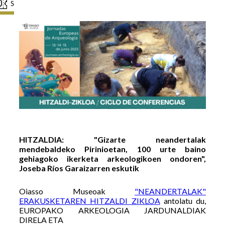
HITZALDIA: "Gizarte neandertalak
mendebaldeko Pirinioetan, 100 urte baino
gehiagoko ikerketa arkeologikoen ondoren",
Joseba Ríos Garaizarren eskutik
Oiasso Museoak
"NEANDERTALAK"
ERAKUSKETAREN HITZALDI ZIKLOA
antolatu du,
EUROPAKO ARKEOLOGIA JARDUNALDIAK
DIRELA ETA