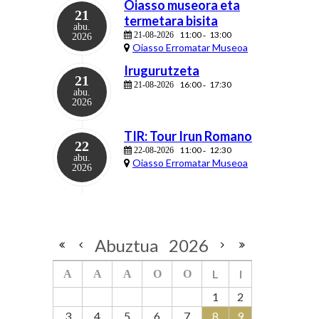
Oiasso museora eta
21
termetara bisita
abu.
11:00
13:00
21-08-2026
-
2026
Oiasso Erromatar Museoa
Irugurutzeta
21
16:00
17:30
21-08-2026
-
abu.
2026
TIR: Tour Irun Romano
22
11:00
12:30
22-08-2026
-
abu.
Oiasso Erromatar Museoa
2026
Abuztua
2026
L
I
A
A
A
O
O
1
2
3
4
5
6
7
8
9