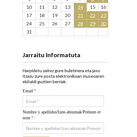
10
11
12
13
14
15
16
17
18
19
20
21
22
23
24
25
26
27
28
29
30
31
Jarraitu Informatuta
Harpidetu zaitez gure buletinera eta jaso
itzazu zure posta elektronikoan museoaren
ekitaldi guztien berriak.
*
Email
Nombre y apellidos/Izen-abizenak/Prénom et
*
nom