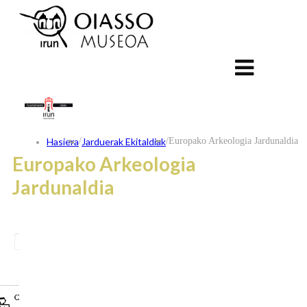
Hasiera
/
Jarduerak Ekitaldiak
/
Europako Arkeologia Jardunaldia
Europako Arkeologia
Jardunaldia
ES
FR
EU
KONTAKTUA