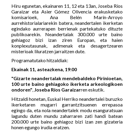
Hiru egunetan, ekainaren 11, 12 eta 13an, Joseba Ríos
Garaizar eta Asier Gómez Olivencia erakusketako
komisarioek, Ana Belén Marín-Arroyo
aurrehistorialariarekin batera, neandertalen ikerketan
egindako aurrerapen berrienak partekatuko dituzte
publikoarekin. Neandertalak 300.000 urte baino
gehiagoz bizi izan ziren Europan, eta haien
konplexutasunak, adimenak eta desagertzearen
misterioak liluratzen jarraitzen dute.
Programatutako hitzaldiak:
Ekainak 11, asteazkena, 19:00
"Gizarte neandertalak mendebaldeko Pirinioetan,
100 urte baino gehiagoko ikerketa arkeologikoen
ondoren"
,
Joseba Ríos Garaizar
ren eskutik.
Hitzaldi honetan, Euskal Herriko neandertalei buruzko
ikerketaren mugarri garrantzitsuenen errepasoa
egingo da, eta nola neandertalek modu esanguratsuan
lagundu duten mundu zaharraren zati handi batean
200.000 urte baino gehiagoz bizi izan zen gizateria
honen egungo irudia eratzen.