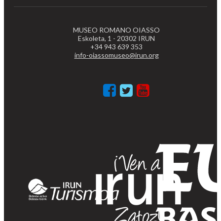
MUSEO ROMANO OIASSO
Eskoleta, 1 - 20302 IRUN
+34 943 639 353
info-oiassomuseo@irun.org