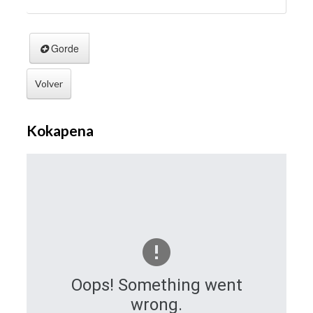
Gorde
Volver
Kokapena
Oops! Something went
wrong.