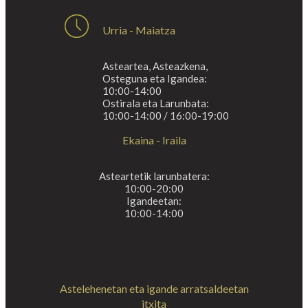
Urria - Maiatza
Asteartea, Asteazkena,
Osteguna eta Igandea:
10:00-14:00
Ostirala eta Larunbata:
10:00-14:00 / 16:00-19:00
Ekaina - Iraila
Asteartetik larunbatera:
10:00-20:00
Igandeetan:
10:00-14:00
Astelehenetan eta igande arratsaldeetan
itxita