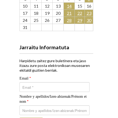
10
11
12
13
14
15
16
17
18
19
20
21
22
23
24
25
26
27
28
29
30
31
Jarraitu Informatuta
Harpidetu zaitez gure buletinera eta jaso
itzazu zure posta elektronikoan museoaren
ekitaldi guztien berriak.
*
Email
Nombre y apellidos/Izen-abizenak/Prénom et
*
nom