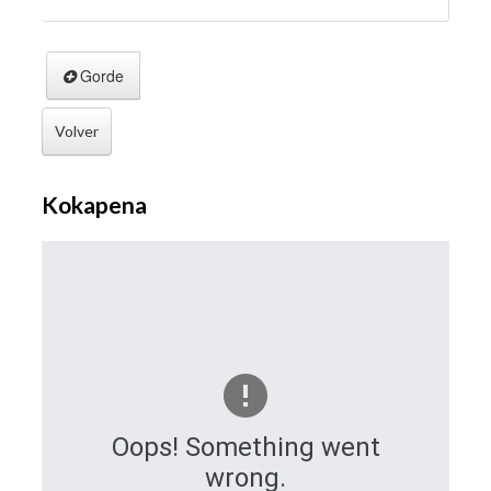
Gorde
Volver
Kokapena
Oops! Something went
wrong.