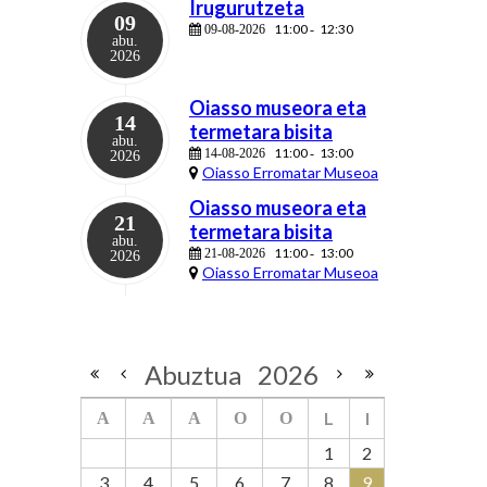
Irugurutzeta
09
11:00
12:30
09-08-2026
-
abu.
2026
Oiasso museora eta
14
termetara bisita
abu.
11:00
13:00
14-08-2026
-
2026
Oiasso Erromatar Museoa
Oiasso museora eta
21
termetara bisita
abu.
11:00
13:00
21-08-2026
-
2026
Oiasso Erromatar Museoa
Abuztua
2026
L
I
A
A
A
O
O
1
2
3
4
5
6
7
8
9