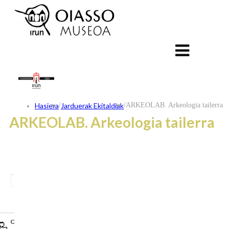
Hasiera
/
Jarduerak Ekitaldiak
/
ARKEOLAB. Arkeologia tailerra
ARKEOLAB. Arkeologia tailerra
ES
FR
EU
KONTAKTUA