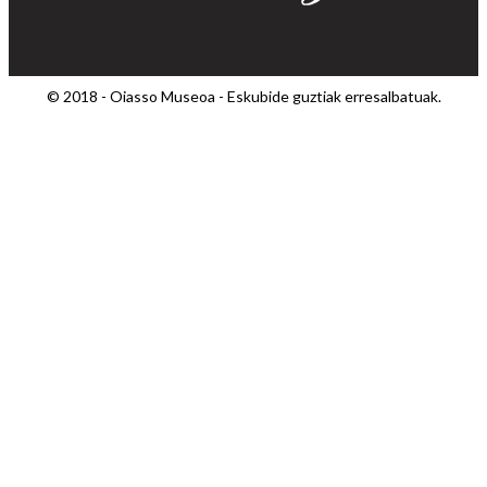
© 2018 - Oiasso Museoa - Eskubide guztiak erresalbatuak.