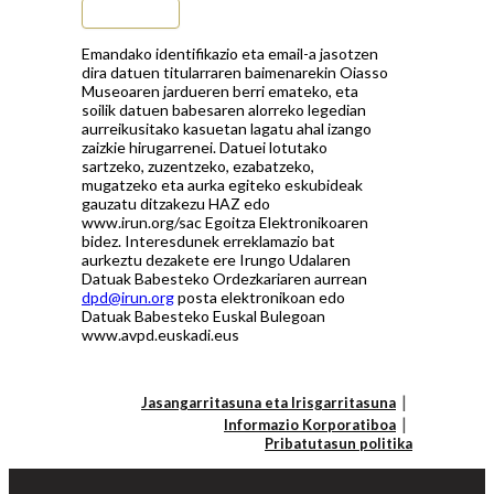
Subscribe
Emandako identifikazio eta email-a jasotzen
dira datuen titularraren baimenarekin Oiasso
Museoaren jardueren berri emateko, eta
soilik datuen babesaren alorreko legedian
aurreikusitako kasuetan lagatu ahal izango
zaizkie hirugarrenei. Datuei lotutako
sartzeko, zuzentzeko, ezabatzeko,
mugatzeko eta aurka egiteko eskubideak
gauzatu ditzakezu HAZ edo
www.irun.org/sac Egoitza Elektronikoaren
bidez. Interesdunek erreklamazio bat
aurkeztu dezakete ere Irungo Udalaren
Datuak Babesteko Ordezkariaren aurrean
dpd@irun.org
posta elektronikoan edo
Datuak Babesteko Euskal Bulegoan
www.avpd.euskadi.eus
Jasangarritasuna eta Irisgarritasuna
Informazio Korporatiboa
Pribatutasun politika