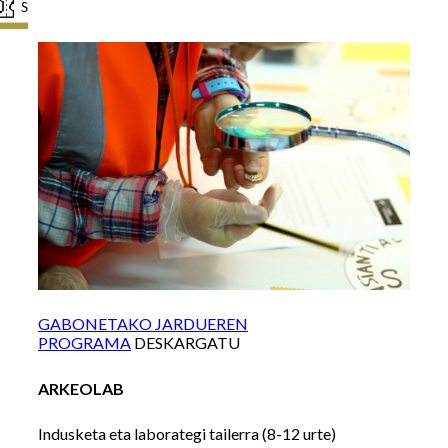
GABONETAKO JARDUEREN
PROGRAMA
DESKARGATU
ARKEOLAB
Indusketa eta laborategi tailerra (8-12 urte)