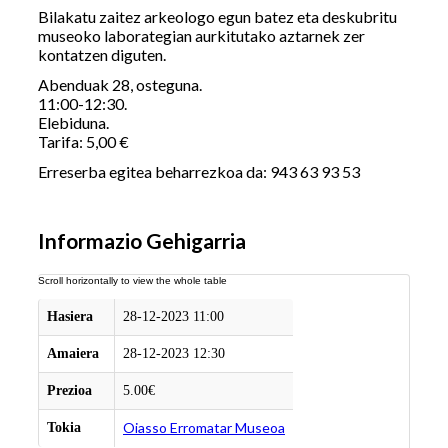
Bilakatu zaitez arkeologo egun batez eta deskubritu
museoko laborategian aurkitutako aztarnek zer
kontatzen diguten.
Abenduak 28, osteguna.
11:00-12:30.
Elebiduna.
Tarifa: 5,00 €
Erreserba egitea beharrezkoa da: 943 63 93 53
Informazio Gehigarria
Hasiera
28-12-2023 11:00
Amaiera
28-12-2023 12:30
Prezioa
5.00€
Oiasso Erromatar Museoa
Tokia