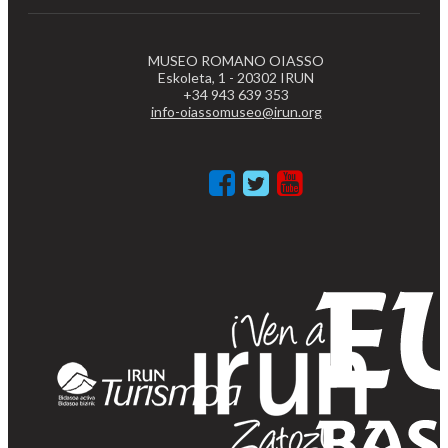
MUSEO ROMANO OIASSO
Eskoleta, 1 - 20302 IRUN
+34 943 639 353
info-oiassomuseo@irun.org