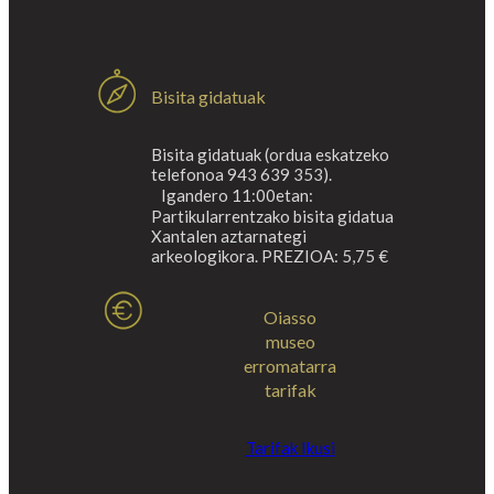
Bisita gidatuak
Bisita gidatuak (ordua eskatzeko
telefonoa 943 639 353).
Igandero 11:00etan:
Partikularrentzako bisita gidatua
Xantalen aztarnategi
arkeologikora. PREZIOA: 5,75 €
Oiasso
museo
erromatarra
tarifak
Tarifak Ikusi