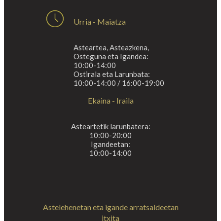
Urria - Maiatza
Asteartea, Asteazkena,
Osteguna eta Igandea:
10:00-14:00
Ostirala eta Larunbata:
10:00-14:00 / 16:00-19:00
Ekaina - Iraila
Asteartetik larunbatera:
10:00-20:00
Igandeetan:
10:00-14:00
Astelehenetan eta igande arratsaldeetan
itxita