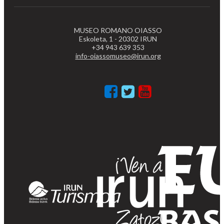
MUSEO ROMANO OIASSO
Eskoleta, 1 - 20302 IRUN
+34 943 639 353
info-oiassomuseo@irun.org