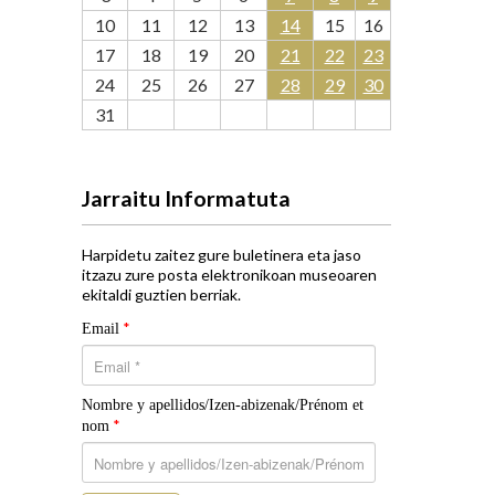
10
11
12
13
14
15
16
17
18
19
20
21
22
23
24
25
26
27
28
29
30
31
Jarraitu Informatuta
Harpidetu zaitez gure buletinera eta jaso
itzazu zure posta elektronikoan museoaren
ekitaldi guztien berriak.
*
Email
Nombre y apellidos/Izen-abizenak/Prénom et
*
nom