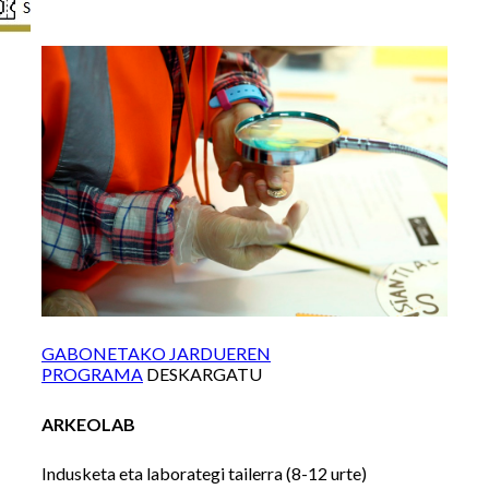
GABONETAKO JARDUEREN
PROGRAMA
DESKARGATU
ARKEOLAB
Indusketa eta laborategi tailerra (8-12 urte)