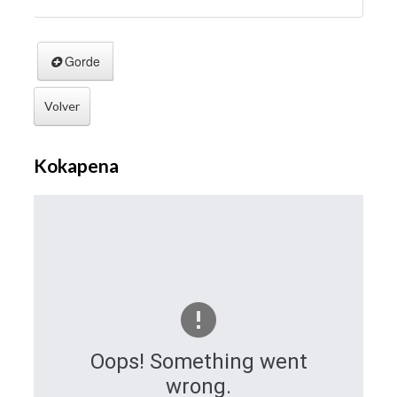
Gorde
Volver
Kokapena
Oops! Something went
wrong.