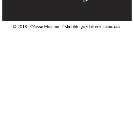
© 2018 - Oiasso Museoa - Eskubide guztiak erresalbatuak.