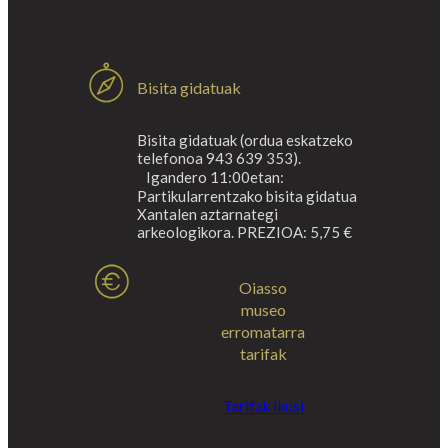
Bisita gidatuak
Bisita gidatuak (ordua eskatzeko
telefonoa 943 639 353).
Igandero 11:00etan:
Partikularrentzako bisita gidatua
Xantalen aztarnategi
arkeologikora. PREZIOA: 5,75 €
Oiasso
museo
erromatarra
tarifak
Tarifak Ikusi