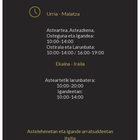
Urria - Maiatza
Asteartea, Asteazkena,
Osteguna eta Igandea:
10:00-14:00
Ostirala eta Larunbata:
10:00-14:00 / 16:00-19:00
Ekaina - Iraila
Asteartetik larunbatera:
10:00-20:00
Igandeetan:
10:00-14:00
Astelehenetan eta igande arratsaldeetan
itxita