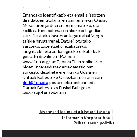
Subscribe
Emandako identifikazio eta email-a jasotzen
dira datuen titularraren baimenarekin Oiasso
Museoaren jardueren berri emateko, eta
soilik datuen babesaren alorreko legedian
aurreikusitako kasuetan lagatu ahal izango
zaizkie hirugarrenei. Datuei lotutako
sartzeko, zuzentzeko, ezabatzeko,
mugatzeko eta aurka egiteko eskubideak
gauzatu ditzakezu HAZ edo
www.irun.org/sac Egoitza Elektronikoaren
bidez. Interesdunek erreklamazio bat
aurkeztu dezakete ere Irungo Udalaren
Datuak Babesteko Ordezkariaren aurrean
dpd@irun.org
posta elektronikoan edo
Datuak Babesteko Euskal Bulegoan
www.avpd.euskadi.eus
Jasangarritasuna eta Irisgarritasuna
Informazio Korporatiboa
Pribatutasun politika