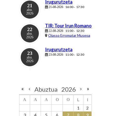
Irugurutzeta
21
16:00
17:30
21-08-2026
-
abu.
2026
TIR: Tour Irun Romano
22
11:00
12:30
22-08-2026
-
abu.
Oiasso Erromatar Museoa
2026
Irugurutzeta
23
11:00
12:30
23-08-2026
-
abu.
2026
Abuztua
2026
L
I
A
A
A
O
O
1
2
3
4
5
6
7
8
9