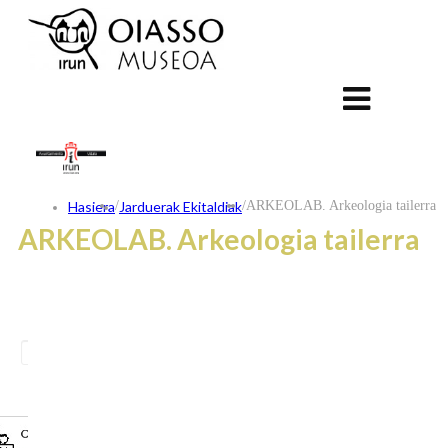
Hasiera
/
Jarduerak Ekitaldiak
/
ARKEOLAB. Arkeologia tailerra
ARKEOLAB. Arkeologia tailerra
ES
FR
EU
KONTAKTUA