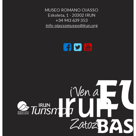
MUSEO ROMANO OIASSO
Eskoleta, 1 - 20302 IRUN
+34 943 639 353
info-oiassomuseo@irun.org