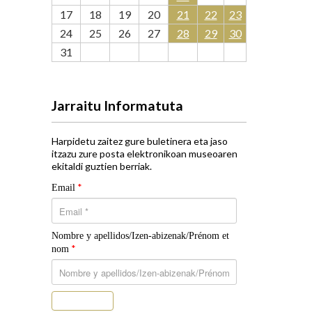
17
18
19
20
21
22
23
24
25
26
27
28
29
30
31
Jarraitu Informatuta
Harpidetu zaitez gure buletinera eta jaso
itzazu zure posta elektronikoan museoaren
ekitaldi guztien berriak.
*
Email
Nombre y apellidos/Izen-abizenak/Prénom et
*
nom
Subscribe