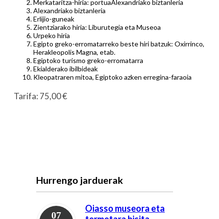
Merkataritza-hiria: portuaAlexandriako biztanleria
Alexandriako biztanleria
Erlijio-guneak
Zientziarako hiria: Liburutegia eta Museoa
Urpeko hiria
Egipto greko-erromatarreko beste hiri batzuk: Oxirrinco,
Herakleopolis Magna, etab.
Egiptoko turismo greko-erromatarra
Ekialderako ibilbideak
Kleopatraren mitoa, Egiptoko azken erregina-faraoia
Tarifa: 75,00 €
Hurrengo jarduerak
Oiasso museora eta
07