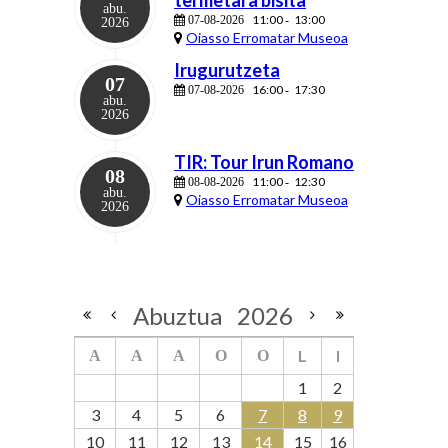
termetara bisita
abu.
11:00
13:00
07-08-2026
-
2026
Oiasso Erromatar Museoa
Irugurutzeta
07
16:00
17:30
07-08-2026
-
abu.
2026
TIR: Tour Irun Romano
08
11:00
12:30
08-08-2026
-
abu.
Oiasso Erromatar Museoa
2026
Abuztua
2026
L
I
A
A
A
O
O
1
2
3
4
5
6
7
8
9
10
11
12
13
14
15
16