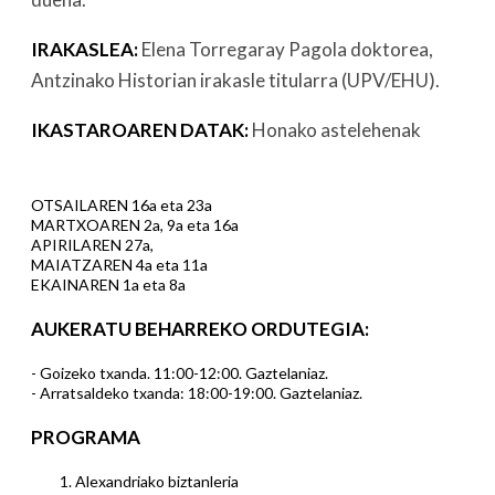
IRAKASLEA:
Elena Torregaray Pagola doktorea,
Antzinako Historian irakasle titularra (UPV/EHU).
IKASTAROAREN DATAK:
Honako astelehenak
OTSAILAREN 16a eta 23a
MARTXOAREN 2a, 9a eta 16a
APIRILAREN 27a,
MAIATZAREN 4a eta 11a
EKAINAREN 1a eta 8a
AUKERATU BEHARREKO ORDUTEGIA:
- Goizeko txanda. 11:00-12:00. Gaztelaniaz.
- Arratsaldeko txanda: 18:00-19:00. Gaztelaniaz.
PROGRAMA
Alexandriako biztanleria