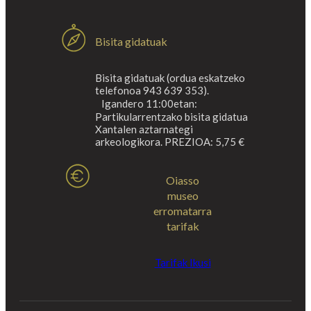
Bisita gidatuak
Bisita gidatuak (ordua eskatzeko
telefonoa 943 639 353).
Igandero 11:00etan:
Partikularrentzako bisita gidatua
Xantalen aztarnategi
arkeologikora. PREZIOA: 5,75 €
Oiasso
museo
erromatarra
tarifak
Tarifak Ikusi