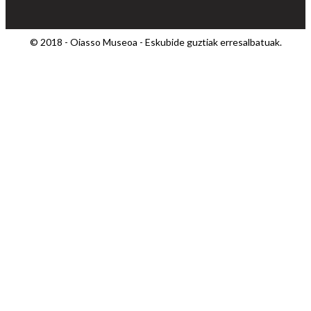
© 2018 - Oiasso Museoa - Eskubide guztiak erresalbatuak.