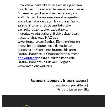
Emandako identifikazio eta email-a jasotzen
dira datuen titularraren baimenarekin Oiasso
Museoaren jardueren berri emateko, eta
soilik datuen babesaren alorreko legedian
aurreikusitako kasuetan lagatu ahal izango
zaizkie hirugarrenei. Datuei lotutako
sartzeko, zuzentzeko, ezabatzeko,
mugatzeko eta aurka egiteko eskubideak
gauzatu ditzakezu HAZ edo
www.irun.org/sac Egoitza Elektronikoaren
bidez. Interesdunek erreklamazio bat
aurkeztu dezakete ere Irungo Udalaren
Datuak Babesteko Ordezkariaren aurrean
dpd@irun.org
posta elektronikoan edo
Datuak Babesteko Euskal Bulegoan
www.avpd.euskadi.eus
Jasangarritasuna eta Irisgarritasuna
Informazio Korporatiboa
Pribatutasun politika