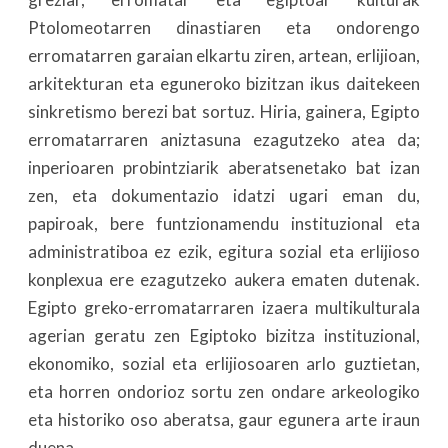
Ptolomeotarren dinastiaren eta ondorengo
erromatarren garaian elkartu ziren, artean, erlijioan,
arkitekturan eta eguneroko bizitzan ikus daitekeen
sinkretismo berezi bat sortuz. Hiria, gainera, Egipto
erromatarraren aniztasuna ezagutzeko atea da;
inperioaren probintziarik aberatsenetako bat izan
zen, eta dokumentazio idatzi ugari eman du,
papiroak, bere funtzionamendu instituzional eta
administratiboa ez ezik, egitura sozial eta erlijioso
konplexua ere ezagutzeko aukera ematen dutenak.
Egipto greko-erromatarraren izaera multikulturala
agerian geratu zen Egiptoko bizitza instituzional,
ekonomiko, sozial eta erlijiosoaren arlo guztietan,
eta horren ondorioz sortu zen ondare arkeologiko
eta historiko oso aberatsa, gaur egunera arte iraun
duena.