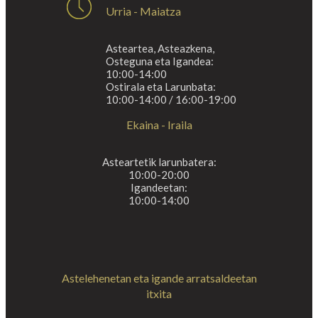
Urria - Maiatza
Asteartea, Asteazkena,
Osteguna eta Igandea:
10:00-14:00
Ostirala eta Larunbata:
10:00-14:00 / 16:00-19:00
Ekaina - Iraila
Asteartetik larunbatera:
10:00-20:00
Igandeetan:
10:00-14:00
Astelehenetan eta igande arratsaldeetan
itxita