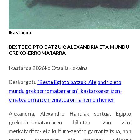
Ikastaroa:
BESTE EGIPTO BATZUK:
ALEXANDRIA ETA MUNDU
GREKO-ERROMATARRA
Ikastaroa 2026ko Otsaila - ekaina
Deskargatu
"Beste Egipto batzuk: Alejandria eta
mundu grekoerromatarraren" ikastaroaren izen-
ematea orria izen-ematea orria hemen hemen
Alexandria, Alexandro Handiak sortua, Egipto
greko-erromatarraren bihotza izan zen:
merkataritza- eta kultura-zentro garrantzitsua, non
greziar, erromatar eta egiptoar kulturak