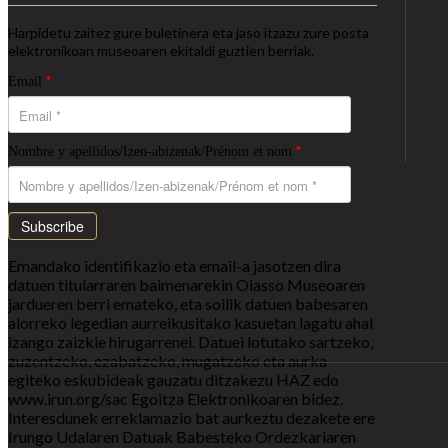
Harpidetu zaitez gure buletinera eta jaso itzazu zure posta
elektronikoan museoaren ekitaldi guztien berriak.
*
Email
*
Nombre y apellidos/Izen-abizenak/Prénom et nom
Subscribe
Emandako identifikazio eta email-a jasotzen dira
datuen titularraren baimenarekin Oiasso Museoaren
jardueren berri emateko, eta soilik datuen babesaren
alorreko legedian aurreikusitako kasuetan lagatu ahal
izango zaizkie hirugarrenei. Datuei lotutako sartzeko,
zuzentzeko, ezabatzeko, mugatzeko eta aurka
egiteko eskubideak gauzatu ditzakezu HAZ edo
www.irun.org/sac Egoitza Elektronikoaren bidez.
Interesdunek erreklamazio bat aurkeztu dezakete ere
Irungo Udalaren Datuak Babesteko Ordezkariaren