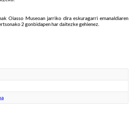
ak Oiasso Museoan jarriko dira eskuragarri emanaldiaren
ertsonako 2 gonbidapen har daitezke gehienez.
oa