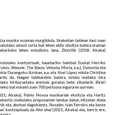
tza musika eszenan murgilduta. Skakeitan taldean hasi zuen
satutako abesti sorta bat lehen aldiz oholtza batera eraman
akarkako lehen estudioko lana, Zintzilik (2018, Airaka)
urututako kontzertuak, hauetariko hainbat Euskal Herriko
trokes, Weezer, The Blaze, Vetusta Morla, e.a.), Donostia eta
okia Durangoko Azokan, e.a. eta Xoel López edota Christina
aritu da. Nøgen taldearekin batera, estatu mailako bira
ako hiriburuetako aretoak goraino bete zituelarik. Birari
neko bat eskaini zuen 700 pertsona ingururen aurrean.
2021, Airaka), Pablo Novoa musikariak ekoitzia eta Haritz
abestiz osatutako proposamen landua dakar, hitzetan Alaia
k eta, ahotsei dagokienez, Rozalén, Iván Ferreiro eta beste
lan kontzeptuala da Aho uhal (2021, Airaka) eta, berriz ere,
atzeko.