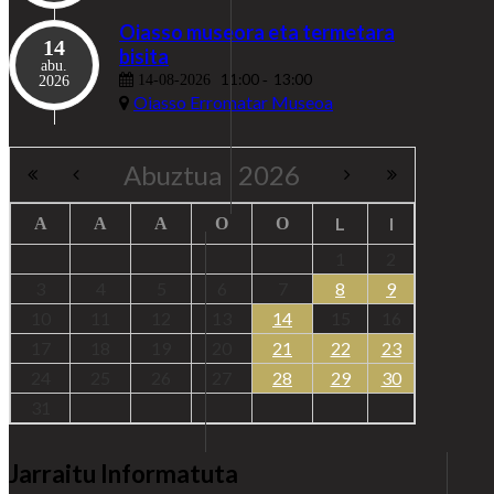
Oiasso museora eta termetara
14
bisita
abu.
11:00
13:00
14-08-2026
-
2026
Oiasso Erromatar Museoa
Abuztua
2026
L
I
A
A
A
O
O
1
2
3
4
5
6
7
8
9
10
11
12
13
14
15
16
17
18
19
20
21
22
23
24
25
26
27
28
29
30
31
Jarraitu Informatuta