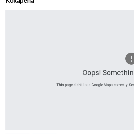
Kokapena
Oops! Somethin
This page didn't load Google Maps correctly. See