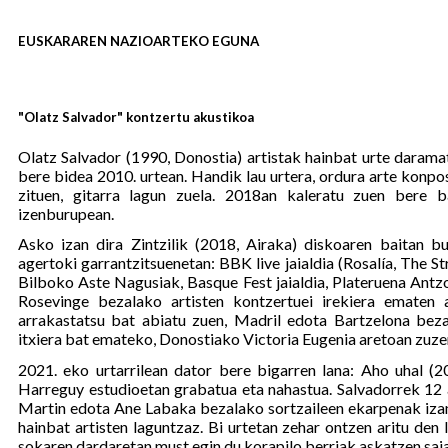
EUSKARAREN NAZIOARTEKO EGUNA
"Olatz Salvador" kontzertu akustikoa
Olatz Salvador (1990, Donostia) artistak hainbat urte darama
bere bidea 2010. urtean. Handik lau urtera, ordura arte konpo
zituen, gitarra lagun zuela. 2018an kaleratu zuen bere b
izenburupean.
Asko izan dira Zintzilik (2018, Airaka) diskoaren baitan b
agertoki garrantzitsuenetan: BBK live jaialdia (Rosalía, The S
Bilboko Aste Nagusiak, Basque Fest jaialdia, Plateruena Antz
Rosevinge bezalako artisten kontzertuei irekiera ematen 
arrakastatsu bat abiatu zuen, Madril edota Bartzelona bezal
itxiera bat emateko, Donostiako Victoria Eugenia aretoan zuze
2021. eko urtarrilean dator bere bigarren lana: Aho uhal (
Harreguy estudioetan grabatua eta nahastua. Salvadorrek 12 
Martin edota Ane Labaka bezalako sortzaileen ekarpenak izani
hainbat artisten laguntzaz. Bi urtetan zehar ontzen aritu den 
sokaren dardaretan must egin du korapilo berriak askatzen sai