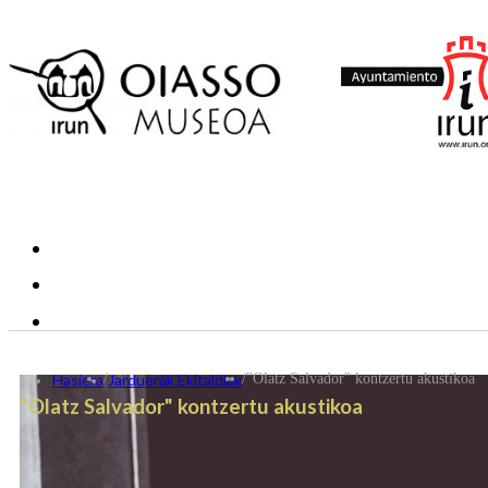
Hasiera
/
Jarduerak Ekitaldiak
/
"Olatz Salvador" kontzertu akustikoa
"Olatz Salvador" kontzertu akustikoa