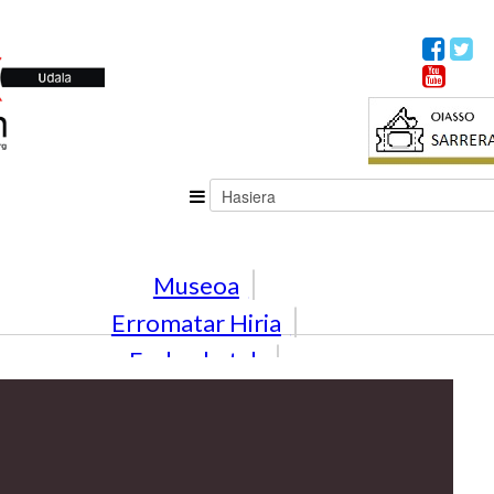
Museoa
Erromatar Hiria
Erakusketak
Jarduerak
Familian
Hezkuntza