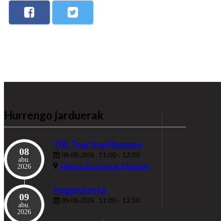
Hurrengo jarduerak
TIR: Tour Irun Romano
08
11:00
12:30
08-08-2026
-
abu.
Oiasso Erromatar Museoa
2026
Irugurutzeta
09
11:00
12:30
09-08-2026
-
abu.
2026