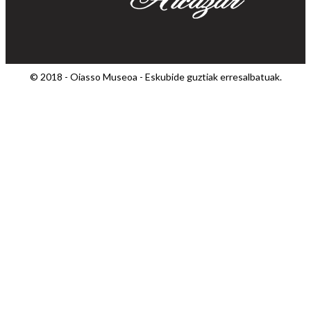
© 2018 - Oiasso Museoa - Eskubide guztiak erresalbatuak.