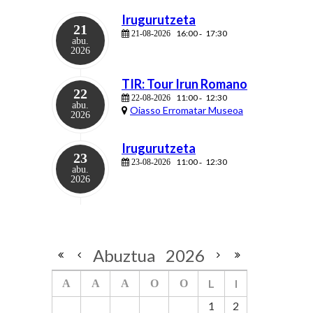
Irugurutzeta
21
16:00
17:30
21-08-2026
-
abu.
2026
TIR: Tour Irun Romano
22
11:00
12:30
22-08-2026
-
abu.
Oiasso Erromatar Museoa
2026
Irugurutzeta
23
11:00
12:30
23-08-2026
-
abu.
2026
Abuztua
2026
L
I
A
A
A
O
O
1
2