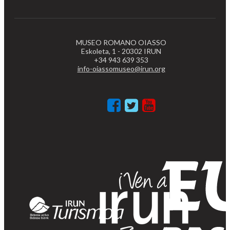
MUSEO ROMANO OIASSO
Eskoleta, 1 - 20302 IRUN
+34 943 639 353
info-oiassomuseo@irun.org