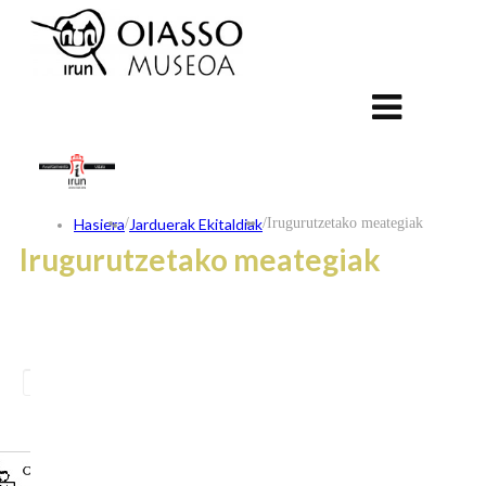
Hasiera
/
Jarduerak Ekitaldiak
/
Irugurutzetako meategiak
Irugurutzetako meategiak
ES
FR
EU
KONTAKTUA