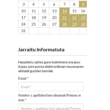
3
4
5
6
7
8
9
10
11
12
13
14
15
16
17
18
19
20
21
22
23
24
25
26
27
28
29
30
31
Jarraitu Informatuta
Harpidetu zaitez gure buletinera eta jaso
itzazu zure posta elektronikoan museoaren
ekitaldi guztien berriak.
*
Email
Nombre y apellidos/Izen-abizenak/Prénom et
*
nom