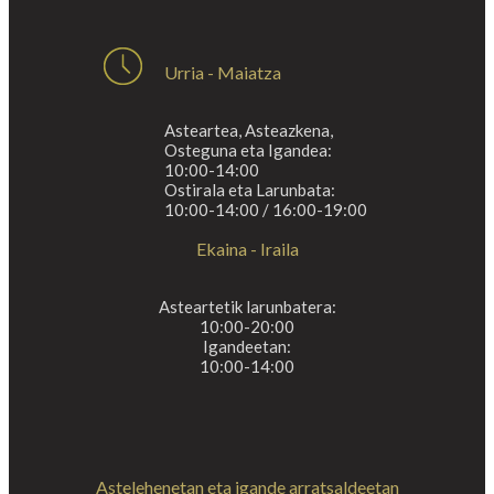
Urria - Maiatza
Asteartea, Asteazkena,
Osteguna eta Igandea:
10:00-14:00
Ostirala eta Larunbata:
10:00-14:00 / 16:00-19:00
Ekaina - Iraila
Asteartetik larunbatera:
10:00-20:00
Igandeetan:
10:00-14:00
Astelehenetan eta igande arratsaldeetan