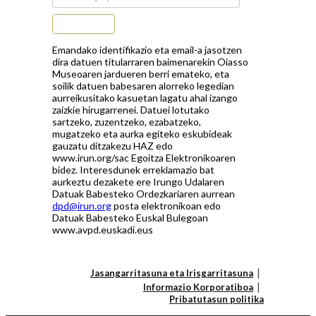
Subscribe
Emandako identifikazio eta email-a jasotzen
dira datuen titularraren baimenarekin Oiasso
Museoaren jardueren berri emateko, eta
soilik datuen babesaren alorreko legedian
aurreikusitako kasuetan lagatu ahal izango
zaizkie hirugarrenei. Datuei lotutako
sartzeko, zuzentzeko, ezabatzeko,
mugatzeko eta aurka egiteko eskubideak
gauzatu ditzakezu HAZ edo
www.irun.org/sac Egoitza Elektronikoaren
bidez. Interesdunek erreklamazio bat
aurkeztu dezakete ere Irungo Udalaren
Datuak Babesteko Ordezkariaren aurrean
dpd@irun.org
posta elektronikoan edo
Datuak Babesteko Euskal Bulegoan
www.avpd.euskadi.eus
Jasangarritasuna eta Irisgarritasuna
Informazio Korporatiboa
Pribatutasun politika