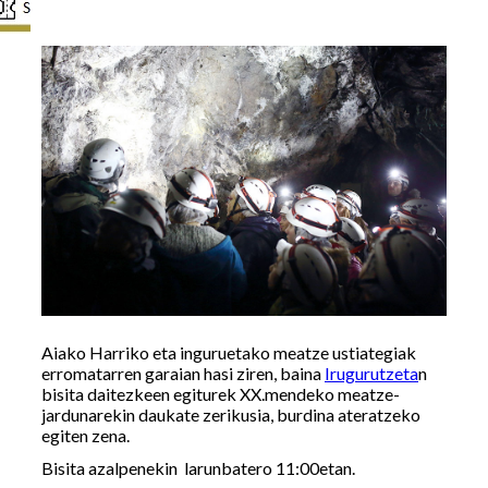
Aiako Harriko eta inguruetako meatze ustiategiak
erromatarren garaian hasi ziren, baina
Irugurutzeta
n
bisita daitezkeen egiturek XX.mendeko meatze-
jardunarekin daukate zerikusia, burdina ateratzeko
egiten zena.
Bisita azalpenekin larunbatero 11:00etan.