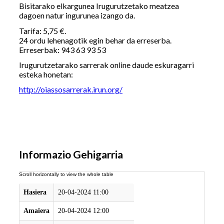
Bisitarako elkargunea Irugurutzetako meatzea
dagoen natur ingurunea izango da.
Tarifa: 5,75 €.
24 ordu lehenagotik egin behar da erreserba.
Erreserbak: 943 63 93 53
Irugurutzetarako sarrerak online daude eskuragarri
esteka honetan:
http://oiassosarrerak.irun.org/
Informazio Gehigarria
Hasiera
20-04-2024 11:00
Amaiera
20-04-2024 12:00