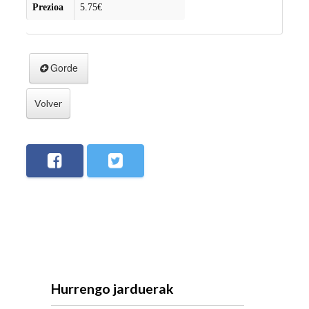
Prezioa
5.75€
Gorde
Volver
Hurrengo jarduerak