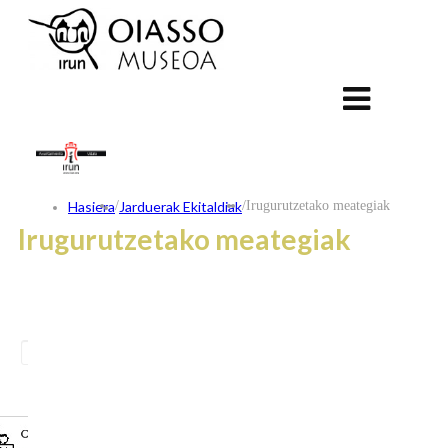
Hasiera
/
Jarduerak Ekitaldiak
/
Irugurutzetako meategiak
Irugurutzetako meategiak
ES
FR
EU
KONTAKTUA