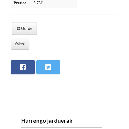
Prezioa
5.75€
Gorde
Volver
Hurrengo jarduerak