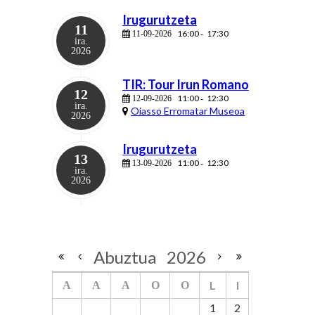
Irugurutzeta
11
16:00
17:30
11-09-2026
-
ira.
2026
TIR: Tour Irun Romano
12
11:00
12:30
12-09-2026
-
ira.
Oiasso Erromatar Museoa
2026
Irugurutzeta
13
11:00
12:30
13-09-2026
-
ira.
2026
Abuztua
2026
L
I
A
A
A
O
O
1
2