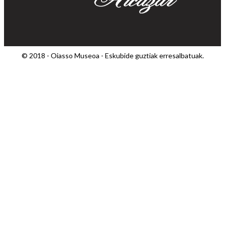
© 2018 - Oiasso Museoa - Eskubide guztiak erresalbatuak.