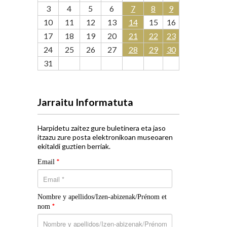
3
4
5
6
7
8
9
10
11
12
13
14
15
16
17
18
19
20
21
22
23
24
25
26
27
28
29
30
31
Jarraitu Informatuta
Harpidetu zaitez gure buletinera eta jaso
itzazu zure posta elektronikoan museoaren
ekitaldi guztien berriak.
*
Email
Nombre y apellidos/Izen-abizenak/Prénom et
*
nom