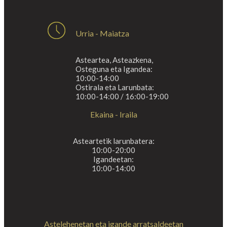
Urria - Maiatza
Asteartea, Asteazkena,
Osteguna eta Igandea:
10:00-14:00
Ostirala eta Larunbata:
10:00-14:00 / 16:00-19:00
Ekaina - Iraila
Asteartetik larunbatera:
10:00-20:00
Igandeetan:
10:00-14:00
Astelehenetan eta igande arratsaldeetan