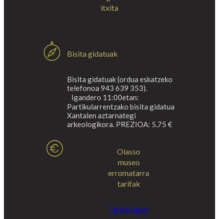
itxita
Bisita gidatuak
Bisita gidatuak (ordua eskatzeko
telefonoa 943 639 353).
Igandero 11:00etan:
Partikularrentzako bisita gidatua
Xantalen aztarnategi
arkeologikora. PREZIOA: 5,75 €
Oiasso
museo
erromatarra
tarifak
Tarifak Ikusi