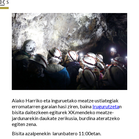
Aiako Harriko eta inguruetako meatze ustiategiak
erromatarren garaian hasi ziren, baina
Irugurutzeta
n
bisita daitezkeen egiturek XX.mendeko meatze-
jardunarekin daukate zerikusia, burdina ateratzeko
egiten zena.
Bisita azalpenekin larunbatero 11:00etan.