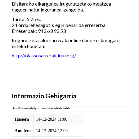
Bisitarako elkargunea Irugurutzetako meatzea
dagoen natur ingurunea izango da.
Tarifa: 5,75 €.
24 ordu lehenagotik egin behar da erreserba.
Erreserbak: 943 63 93 53
Irugurutzetarako sarrerak online daude eskuragarri
esteka honetan:
http://oiassosarrerak.irun.org/
Informazio Gehigarria
Hasiera
14-12-2024 11:00
Amaiera
14-12-2024 12:00