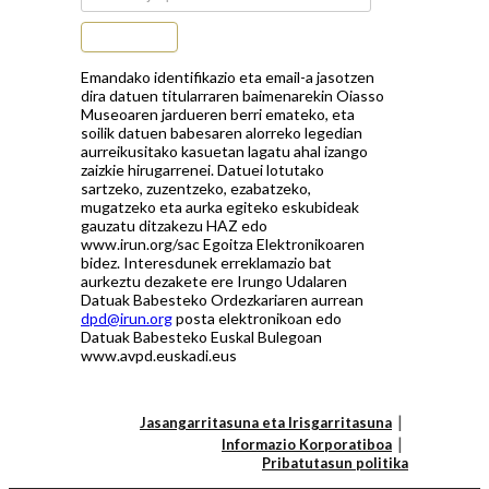
Subscribe
Emandako identifikazio eta email-a jasotzen
dira datuen titularraren baimenarekin Oiasso
Museoaren jardueren berri emateko, eta
soilik datuen babesaren alorreko legedian
aurreikusitako kasuetan lagatu ahal izango
zaizkie hirugarrenei. Datuei lotutako
sartzeko, zuzentzeko, ezabatzeko,
mugatzeko eta aurka egiteko eskubideak
gauzatu ditzakezu HAZ edo
www.irun.org/sac Egoitza Elektronikoaren
bidez. Interesdunek erreklamazio bat
aurkeztu dezakete ere Irungo Udalaren
Datuak Babesteko Ordezkariaren aurrean
dpd@irun.org
posta elektronikoan edo
Datuak Babesteko Euskal Bulegoan
www.avpd.euskadi.eus
Jasangarritasuna eta Irisgarritasuna
Informazio Korporatiboa
Pribatutasun politika