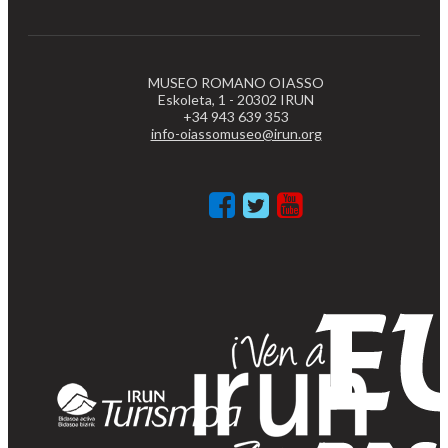
MUSEO ROMANO OIASSO
Eskoleta, 1 - 20302 IRUN
+34 943 639 353
info-oiassomuseo@irun.org