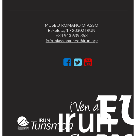
MUSEO ROMANO OIASSO
Eskoleta, 1 - 20302 IRUN
+34 943 639 353
info-oiassomuseo@irun.org