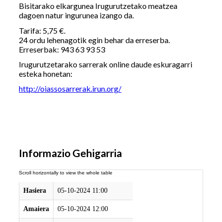
Bisitarako elkargunea Irugurutzetako meatzea
dagoen natur ingurunea izango da.
Tarifa: 5,75 €.
24 ordu lehenagotik egin behar da erreserba.
Erreserbak: 943 63 93 53
Irugurutzetarako sarrerak online daude eskuragarri
esteka honetan:
http://oiassosarrerak.irun.org/
Informazio Gehigarria
Hasiera
05-10-2024 11:00
Amaiera
05-10-2024 12:00