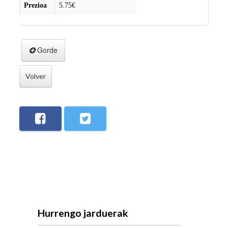
Prezioa
5.75€
Gorde
Volver
Hurrengo jarduerak