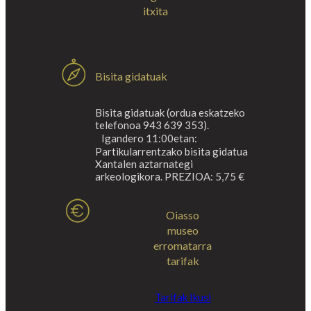
itxita
Bisita gidatuak
Bisita gidatuak (ordua eskatzeko
telefonoa 943 639 353).
Igandero 11:00etan:
Partikularrentzako bisita gidatua
Xantalen aztarnategi
arkeologikora. PREZIOA: 5,75 €
Oiasso
museo
erromatarra
tarifak
Tarifak Ikusi