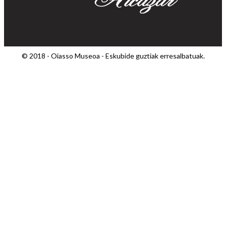
© 2018 - Oiasso Museoa - Eskubide guztiak erresalbatuak.