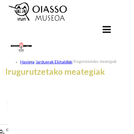
Hasiera
/
Jarduerak Ekitaldiak
/
Irugurutzetako meategiak
Irugurutzetako meategiak
ES
FR
EU
KONTAKTUA