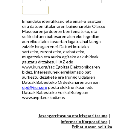
Subscribe
Emandako identifikazio eta email-a jasotzen
dira datuen titularraren baimenarekin Oiasso
Museoaren jardueren berri emateko, eta
soilik datuen babesaren alorreko legedian
aurreikusitako kasuetan lagatu ahal izango
zaizkie hirugarrenei. Datuei lotutako
sartzeko, zuzentzeko, ezabatzeko,
mugatzeko eta aurka egiteko eskubideak
gauzatu ditzakezu HAZ edo
www.irun.org/sac Egoitza Elektronikoaren
bidez. Interesdunek erreklamazio bat
aurkeztu dezakete ere Irungo Udalaren
Datuak Babesteko Ordezkariaren aurrean
dpd@irun.org
posta elektronikoan edo
Datuak Babesteko Euskal Bulegoan
www.avpd.euskadi.eus
Jasangarritasuna eta Irisgarritasuna
Informazio Korporatiboa
Pribatutasun politika