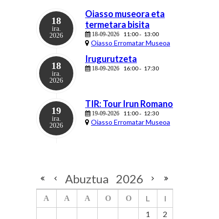
Oiasso museora eta
18
termetara bisita
ira.
11:00
13:00
18-09-2026
-
2026
Oiasso Erromatar Museoa
Irugurutzeta
18
16:00
17:30
18-09-2026
-
ira.
2026
TIR: Tour Irun Romano
19
11:00
12:30
19-09-2026
-
ira.
Oiasso Erromatar Museoa
2026
Abuztua
2026
L
I
A
A
A
O
O
1
2