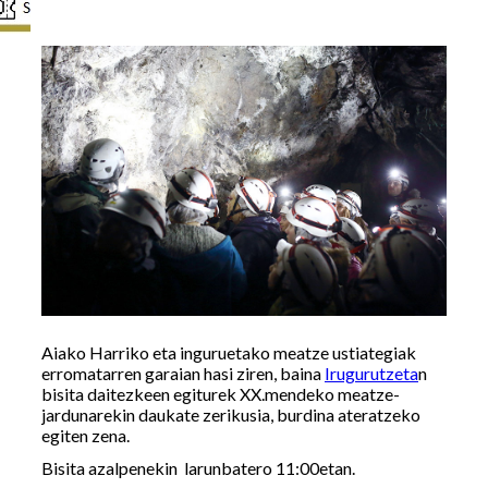
Aiako Harriko eta inguruetako meatze ustiategiak
erromatarren garaian hasi ziren, baina
Irugurutzeta
n
bisita daitezkeen egiturek XX.mendeko meatze-
jardunarekin daukate zerikusia, burdina ateratzeko
egiten zena.
Bisita azalpenekin larunbatero 11:00etan.