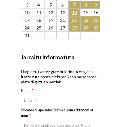
3
4
5
6
7
8
9
10
11
12
13
14
15
16
17
18
19
20
21
22
23
24
25
26
27
28
29
30
31
Jarraitu Informatuta
Harpidetu zaitez gure buletinera eta jaso
itzazu zure posta elektronikoan museoaren
ekitaldi guztien berriak.
*
Email
Nombre y apellidos/Izen-abizenak/Prénom et
*
nom