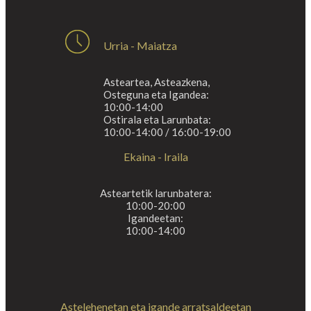
Urria - Maiatza
Asteartea, Asteazkena,
Osteguna eta Igandea:
10:00-14:00
Ostirala eta Larunbata:
10:00-14:00 / 16:00-19:00
Ekaina - Iraila
Asteartetik larunbatera:
10:00-20:00
Igandeetan:
10:00-14:00
Astelehenetan eta igande arratsaldeetan