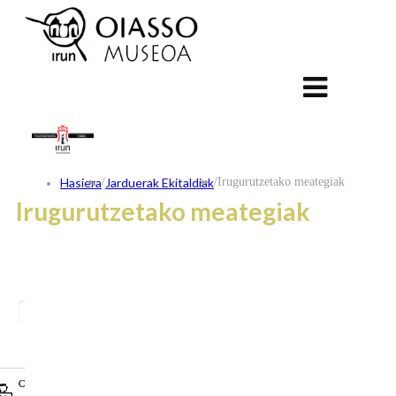
Hasiera
/
Jarduerak Ekitaldiak
/
Irugurutzetako meategiak
Irugurutzetako meategiak
ES
FR
EU
KONTAKTUA