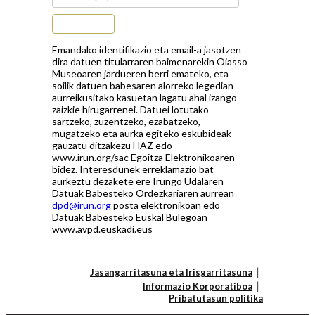
Subscribe
Emandako identifikazio eta email-a jasotzen
dira datuen titularraren baimenarekin Oiasso
Museoaren jardueren berri emateko, eta
soilik datuen babesaren alorreko legedian
aurreikusitako kasuetan lagatu ahal izango
zaizkie hirugarrenei. Datuei lotutako
sartzeko, zuzentzeko, ezabatzeko,
mugatzeko eta aurka egiteko eskubideak
gauzatu ditzakezu HAZ edo
www.irun.org/sac Egoitza Elektronikoaren
bidez. Interesdunek erreklamazio bat
aurkeztu dezakete ere Irungo Udalaren
Datuak Babesteko Ordezkariaren aurrean
dpd@irun.org
posta elektronikoan edo
Datuak Babesteko Euskal Bulegoan
www.avpd.euskadi.eus
Jasangarritasuna eta Irisgarritasuna
Informazio Korporatiboa
Pribatutasun politika