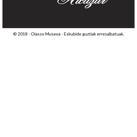
© 2018 - Oiasso Museoa - Eskubide guztiak erresalbatuak.