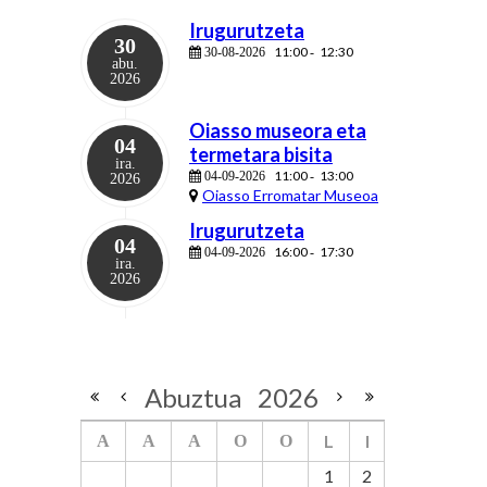
Irugurutzeta
30
11:00
12:30
30-08-2026
-
abu.
2026
Oiasso museora eta
04
termetara bisita
ira.
11:00
13:00
04-09-2026
-
2026
Oiasso Erromatar Museoa
Irugurutzeta
04
16:00
17:30
04-09-2026
-
ira.
2026
Abuztua
2026
L
I
A
A
A
O
O
1
2