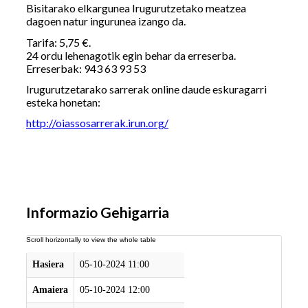
Bisitarako elkargunea Irugurutzetako meatzea
dagoen natur ingurunea izango da.
Tarifa: 5,75 €.
24 ordu lehenagotik egin behar da erreserba.
Erreserbak: 943 63 93 53
Irugurutzetarako sarrerak online daude eskuragarri
esteka honetan:
http://oiassosarrerak.irun.org/
Informazio Gehigarria
Hasiera
05-10-2024 11:00
Amaiera
05-10-2024 12:00