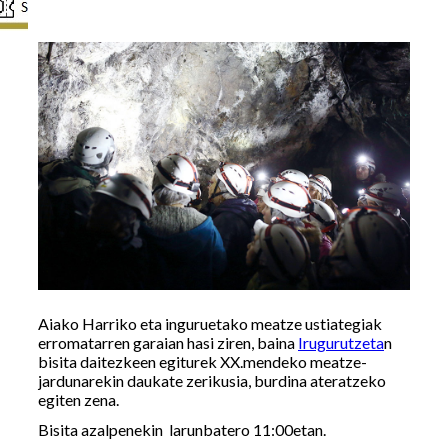
Aiako Harriko eta inguruetako meatze ustiategiak
erromatarren garaian hasi ziren, baina
Irugurutzeta
n
bisita daitezkeen egiturek XX.mendeko meatze-
jardunarekin daukate zerikusia, burdina ateratzeko
egiten zena.
Bisita azalpenekin larunbatero 11:00etan.