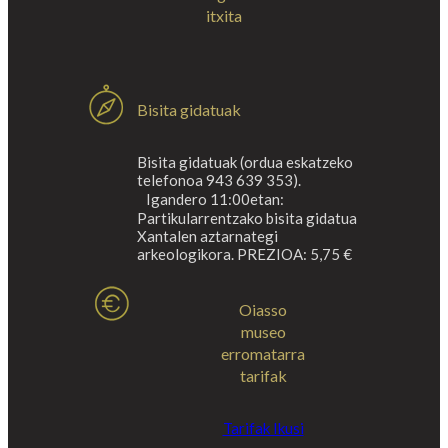
itxita
Bisita gidatuak
Bisita gidatuak (ordua eskatzeko
telefonoa 943 639 353).
Igandero 11:00etan:
Partikularrentzako bisita gidatua
Xantalen aztarnategi
arkeologikora. PREZIOA: 5,75 €
Oiasso
museo
erromatarra
tarifak
Tarifak Ikusi