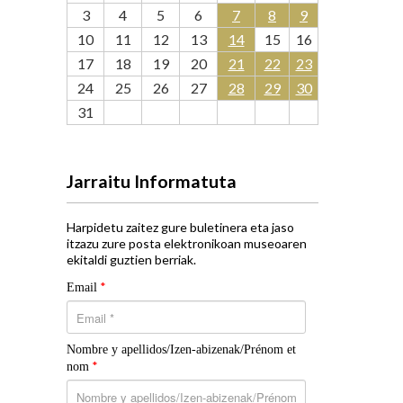
3
4
5
6
7
8
9
10
11
12
13
14
15
16
17
18
19
20
21
22
23
24
25
26
27
28
29
30
31
Jarraitu Informatuta
Harpidetu zaitez gure buletinera eta jaso
itzazu zure posta elektronikoan museoaren
ekitaldi guztien berriak.
*
Email
Nombre y apellidos/Izen-abizenak/Prénom et
*
nom