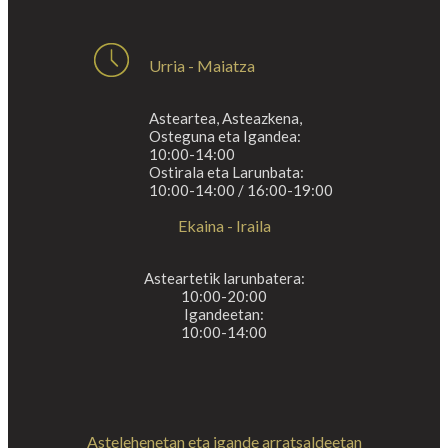
Urria - Maiatza
Asteartea, Asteazkena,
Osteguna eta Igandea:
10:00-14:00
Ostirala eta Larunbata:
10:00-14:00 / 16:00-19:00
Ekaina - Iraila
Asteartetik larunbatera:
10:00-20:00
Igandeetan:
10:00-14:00
Astelehenetan eta igande arratsaldeetan