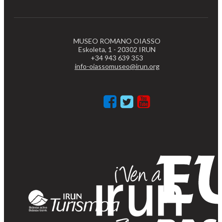
MUSEO ROMANO OIASSO
Eskoleta, 1 - 20302 IRUN
+34 943 639 353
info-oiassomuseo@irun.org