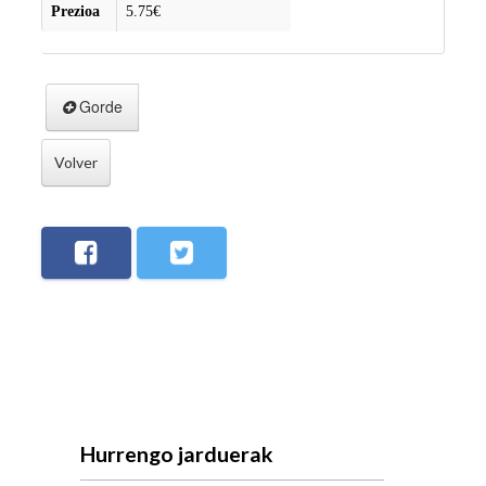
Prezioa
5.75€
Gorde
Volver
Hurrengo jarduerak