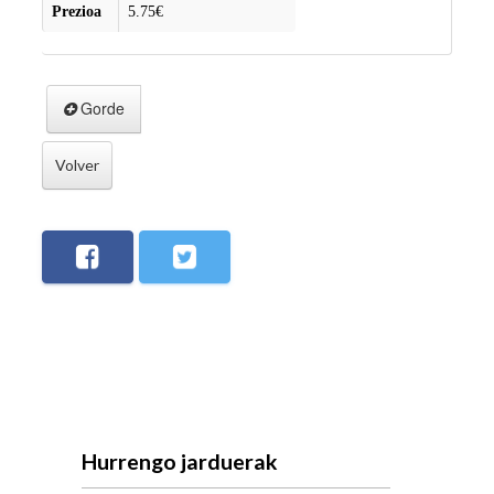
Prezioa
5.75€
Gorde
Volver
Hurrengo jarduerak