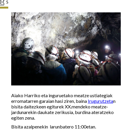
Aiako Harriko eta inguruetako meatze ustiategiak
erromatarren garaian hasi ziren, baina
Irugurutzeta
n
bisita daitezkeen egiturek XX.mendeko meatze-
jardunarekin daukate zerikusia, burdina ateratzeko
egiten zena.
Bisita azalpenekin larunbatero 11:00etan.