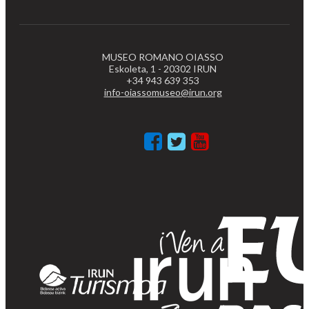
MUSEO ROMANO OIASSO
Eskoleta, 1 - 20302 IRUN
+34 943 639 353
info-oiassomuseo@irun.org