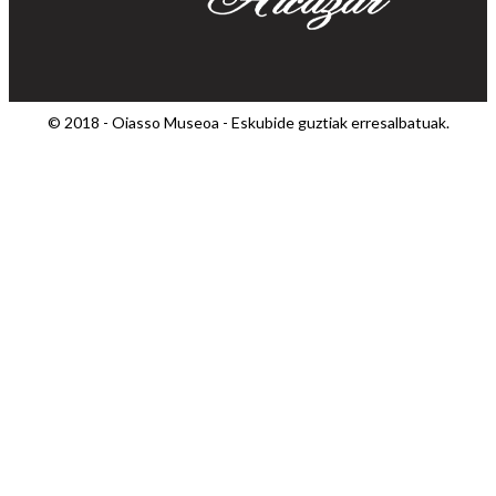
© 2018 - Oiasso Museoa - Eskubide guztiak erresalbatuak.