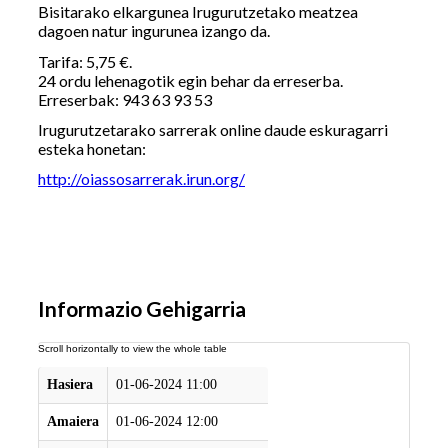
Bisitarako elkargunea Irugurutzetako meatzea
dagoen natur ingurunea izango da.
Tarifa: 5,75 €.
24 ordu lehenagotik egin behar da erreserba.
Erreserbak: 943 63 93 53
Irugurutzetarako sarrerak online daude eskuragarri
esteka honetan:
http://oiassosarrerak.irun.org/
Informazio Gehigarria
Hasiera
01-06-2024 11:00
Amaiera
01-06-2024 12:00