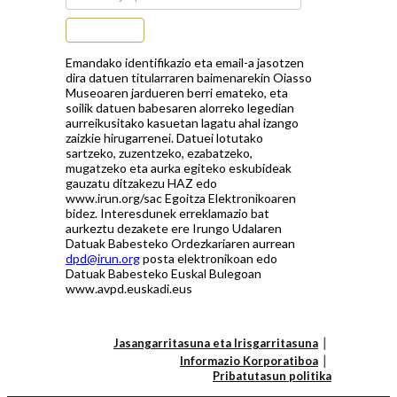
Subscribe
Emandako identifikazio eta email-a jasotzen
dira datuen titularraren baimenarekin Oiasso
Museoaren jardueren berri emateko, eta
soilik datuen babesaren alorreko legedian
aurreikusitako kasuetan lagatu ahal izango
zaizkie hirugarrenei. Datuei lotutako
sartzeko, zuzentzeko, ezabatzeko,
mugatzeko eta aurka egiteko eskubideak
gauzatu ditzakezu HAZ edo
www.irun.org/sac Egoitza Elektronikoaren
bidez. Interesdunek erreklamazio bat
aurkeztu dezakete ere Irungo Udalaren
Datuak Babesteko Ordezkariaren aurrean
dpd@irun.org
posta elektronikoan edo
Datuak Babesteko Euskal Bulegoan
www.avpd.euskadi.eus
Jasangarritasuna eta Irisgarritasuna
Informazio Korporatiboa
Pribatutasun politika