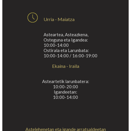
Urria - Maiatza
Asteartea, Asteazkena,
Osteguna eta Igandea:
10:00-14:00
Ostirala eta Larunbata:
10:00-14:00 / 16:00-19:00
Ekaina - Iraila
Asteartetik larunbatera:
10:00-20:00
Igandeetan:
10:00-14:00
Astelehenetan eta igande arratsaldeetan