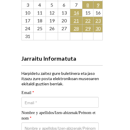
3
4
5
6
7
8
9
10
11
12
13
14
15
16
17
18
19
20
21
22
23
24
25
26
27
28
29
30
31
Jarraitu Informatuta
Harpidetu zaitez gure buletinera eta jaso
itzazu zure posta elektronikoan museoaren
ekitaldi guztien berriak.
*
Email
Nombre y apellidos/Izen-abizenak/Prénom et
*
nom