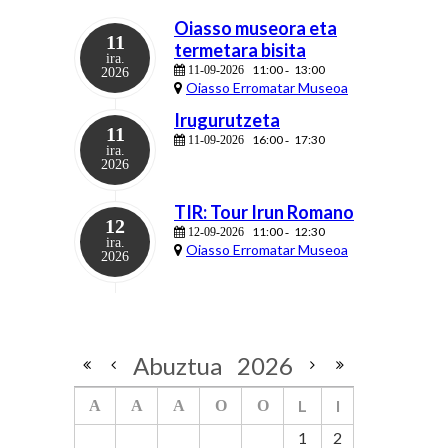
Oiasso museora eta
11
termetara bisita
ira.
11:00
13:00
11-09-2026
-
2026
Oiasso Erromatar Museoa
Irugurutzeta
11
16:00
17:30
11-09-2026
-
ira.
2026
TIR: Tour Irun Romano
12
11:00
12:30
12-09-2026
-
ira.
Oiasso Erromatar Museoa
2026
Abuztua
2026
L
I
A
A
A
O
O
1
2