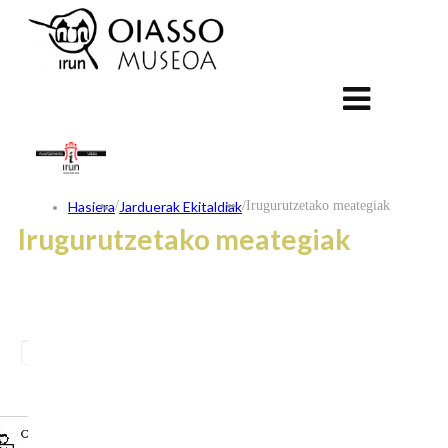
Hasiera
/
Jarduerak Ekitaldiak
/
Irugurutzetako meategiak
Irugurutzetako meategiak
ES
FR
EU
KONTAKTUA