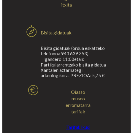
itxita
Bisita gidatuak
Bisita gidatuak (ordua eskatzeko
telefonoa 943 639 353).
Igandero 11:00etan:
Partikularrentzako bisita gidatua
Xantalen aztarnategi
arkeologikora. PREZIOA: 5,75 €
Oiasso
museo
erromatarra
tarifak
Tarifak Ikusi