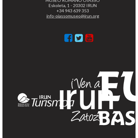
MUSEO ROMANO OIASSO
Eskoleta, 1 - 20302 IRUN
+34 943 639 353
info-oiassomuseo@irun.org