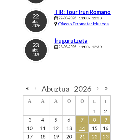
TIR: Tour Irun Romano
22
11:00
12:30
22-08-2026
-
abu.
Oiasso Erromatar Museoa
2026
Irugurutzeta
23
11:00
12:30
23-08-2026
-
abu.
2026
Abuztua
2026
L
I
A
A
A
O
O
1
2
3
4
5
6
7
8
9
10
11
12
13
14
15
16
17
18
19
20
21
22
23