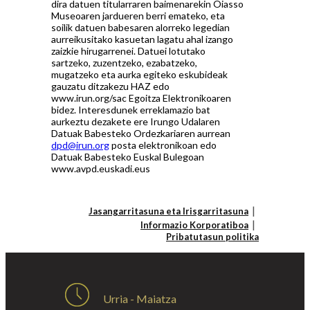
dira datuen titularraren baimenarekin Oiasso
Museoaren jardueren berri emateko, eta
soilik datuen babesaren alorreko legedian
aurreikusitako kasuetan lagatu ahal izango
zaizkie hirugarrenei. Datuei lotutako
sartzeko, zuzentzeko, ezabatzeko,
mugatzeko eta aurka egiteko eskubideak
gauzatu ditzakezu HAZ edo
www.irun.org/sac Egoitza Elektronikoaren
bidez. Interesdunek erreklamazio bat
aurkeztu dezakete ere Irungo Udalaren
Datuak Babesteko Ordezkariaren aurrean
dpd@irun.org
posta elektronikoan edo
Datuak Babesteko Euskal Bulegoan
www.avpd.euskadi.eus
Jasangarritasuna eta Irisgarritasuna
Informazio Korporatiboa
Pribatutasun politika
Urria - Maiatza