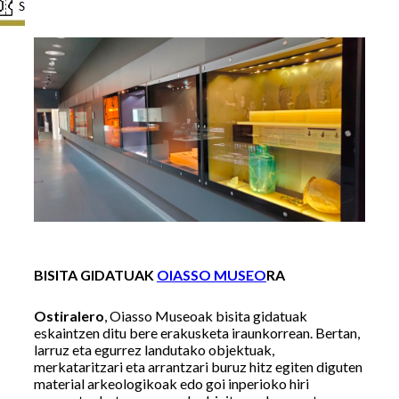
BISITA GIDATUAK
OIASSO MUSEO
RA
Ostiralero
, Oiasso Museoak bisita gidatuak
eskaintzen ditu bere erakusketa iraunkorrean. Bertan,
larruz eta egurrez landutako objektuak,
merkataritzari eta arrantzari buruz hitz egiten diguten
material arkeologikoak edo goi inperioko hiri