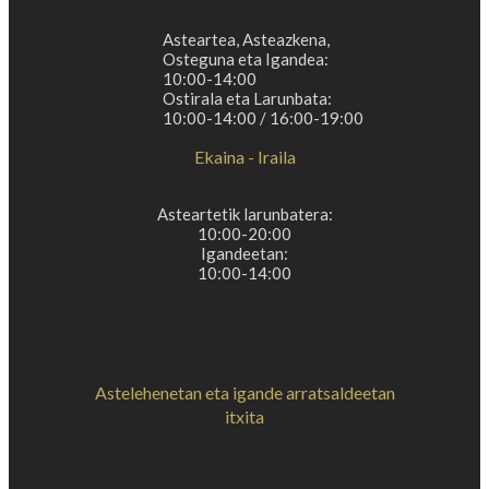
Asteartea, Asteazkena,
Osteguna eta Igandea:
10:00-14:00
Ostirala eta Larunbata:
10:00-14:00 / 16:00-19:00
Ekaina - Iraila
Asteartetik larunbatera:
10:00-20:00
Igandeetan:
10:00-14:00
Astelehenetan eta igande arratsaldeetan
itxita