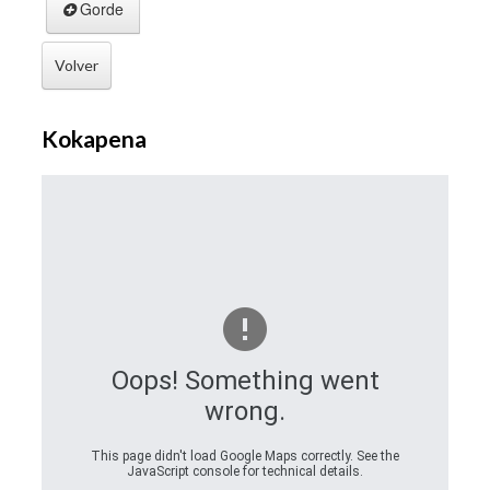
Gorde
Volver
Kokapena
Oops! Something went
wrong.
This page didn't load Google Maps correctly. See the
JavaScript console for technical details.