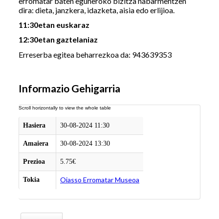
erromatar baten eguneroko bizitza nabarmentzen
dira: dieta, janzkera, idazketa, aisia edo erlijioa.
11:30etan euskaraz
12:30etan gaztelaniaz
Erreserba egitea beharrezkoa da: 943639353
Informazio Gehigarria
Hasiera
30-08-2024 11:30
Amaiera
30-08-2024 13:30
Prezioa
5.75€
Oiasso Erromatar Museoa
Tokia