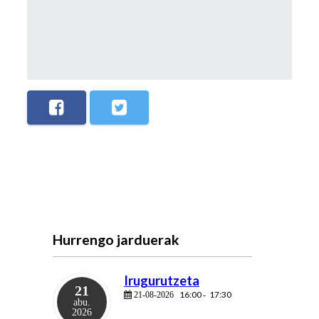
Hurrengo jarduerak
Irugurutzeta
21
16:00
17:30
21-08-2026
-
abu.
2026