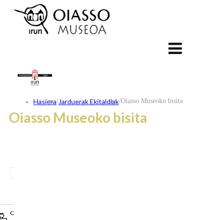
Hasiera
/
Jarduerak Ekitaldiak
/
Oiasso Museoko bisita
Oiasso Museoko bisita
ES
FR
EU
KONTAKTUA