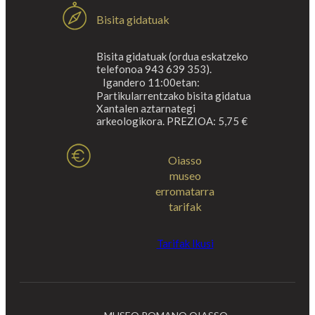
Bisita gidatuak
Bisita gidatuak (ordua eskatzeko
telefonoa 943 639 353).
Igandero 11:00etan:
Partikularrentzako bisita gidatua
Xantalen aztarnategi
arkeologikora. PREZIOA: 5,75 €
Oiasso
museo
erromatarra
tarifak
Tarifak Ikusi