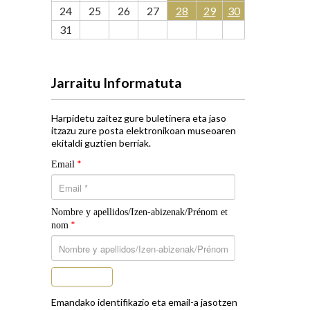
24
25
26
27
28
29
30
31
Jarraitu Informatuta
Harpidetu zaitez gure buletinera eta jaso
itzazu zure posta elektronikoan museoaren
ekitaldi guztien berriak.
*
Email
Nombre y apellidos/Izen-abizenak/Prénom et
*
nom
Subscribe
Emandako identifikazio eta email-a jasotzen