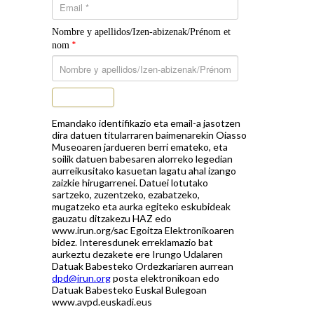
Nombre y apellidos/Izen-abizenak/Prénom et
*
nom
Subscribe
Emandako identifikazio eta email-a jasotzen
dira datuen titularraren baimenarekin Oiasso
Museoaren jardueren berri emateko, eta
soilik datuen babesaren alorreko legedian
aurreikusitako kasuetan lagatu ahal izango
zaizkie hirugarrenei. Datuei lotutako
sartzeko, zuzentzeko, ezabatzeko,
mugatzeko eta aurka egiteko eskubideak
gauzatu ditzakezu HAZ edo
www.irun.org/sac Egoitza Elektronikoaren
bidez. Interesdunek erreklamazio bat
aurkeztu dezakete ere Irungo Udalaren
Datuak Babesteko Ordezkariaren aurrean
dpd@irun.org
posta elektronikoan edo
Datuak Babesteko Euskal Bulegoan
www.avpd.euskadi.eus