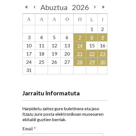
Abuztua
2026
L
I
A
A
A
O
O
1
2
3
4
5
6
7
8
9
10
11
12
13
14
15
16
17
18
19
20
21
22
23
24
25
26
27
28
29
30
31
Jarraitu Informatuta
Harpidetu zaitez gure buletinera eta jaso
itzazu zure posta elektronikoan museoaren
ekitaldi guztien berriak.
*
Email