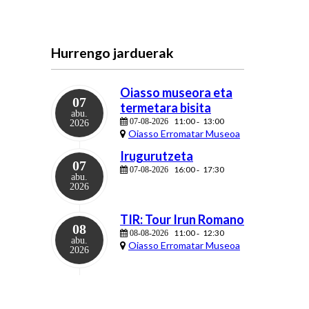
Hurrengo jarduerak
Oiasso museora eta
07
termetara bisita
abu.
11:00
13:00
07-08-2026
-
2026
Oiasso Erromatar Museoa
Irugurutzeta
07
16:00
17:30
07-08-2026
-
abu.
2026
TIR: Tour Irun Romano
08
11:00
12:30
08-08-2026
-
abu.
Oiasso Erromatar Museoa
2026