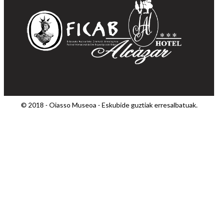
© 2018 - Oiasso Museoa - Eskubide guztiak erresalbatuak.