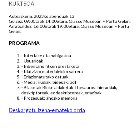
KURTSOA:
Asteazkena, 2023ko abenduak 13
Goizez: 09:00tatik 14:00etara. Oiasso Museoan – Portu Gelan.
Arratsaldez: 16:00etatik 19:00etara. Oiasso Museoan – Portu
Gelan.
PROGRAMA
- Interface eta nabigazioa
- Usuarioak
- Inbentario fitxen prestaketa
- Idatzizko materialekiko sarrera
- Erlazionatutako datuak
- Media: irudiak, bideoak, pdf
- Bilaketak Bloke aldaketak Thesauros; hierarkiak,
deskriptoreak, ez deskriptoreak, erlazioak
- Prozesuak: ahozko memoria
Deskargatu Izena-emateko orria