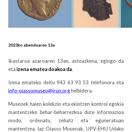
2023ko abenduaren 13a
Ikastaroa azaroaren 13an, asteazkena, egingo da
eta
izena ematea doakoa da
.
Izena emateko deitu 943 63 93 53 telefonora eta
info-oiassomuseo@irun.org
helbidera.
Museoek haien kolekzio eta ekintzen kontrol egokia
mantentzeko behar-beharrezkoa dute informazioa
modu, ordenatu, zehatz eta eguneratuan
mantentzea. Iaz Oiasso Museoak, UPV-EHU Udako