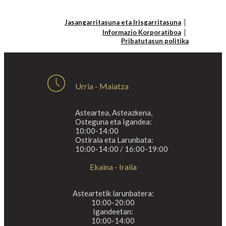
Jasangarritasuna eta Irisgarritasuna
Informazio Korporatiboa
Pribatutasun politika
Urria - Maiatza
Asteartea, Asteazkena,
Osteguna eta Igandea:
10:00-14:00
Ostirala eta Larunbata:
10:00-14:00 / 16:00-19:00
Ekaina - Iraila
Asteartetik larunbatera:
10:00-20:00
Igandeetan:
10:00-14:00