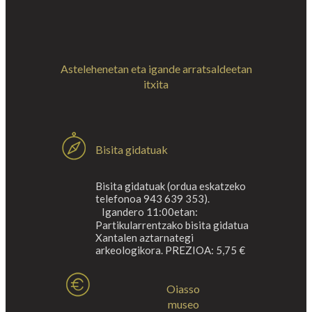
Astelehenetan eta igande arratsaldeetan
itxita
Bisita gidatuak
Bisita gidatuak (ordua eskatzeko
telefonoa 943 639 353).
Igandero 11:00etan:
Partikularrentzako bisita gidatua
Xantalen aztarnategi
arkeologikora. PREZIOA: 5,75 €
Oiasso
museo