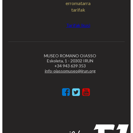
erromatarra
tarifak
Tarifak Ikusi
MUSEO ROMANO OIASSO
Eskoleta, 1 - 20302 IRUN
+34 943 639 353
info-oiassomuseo@irun.org