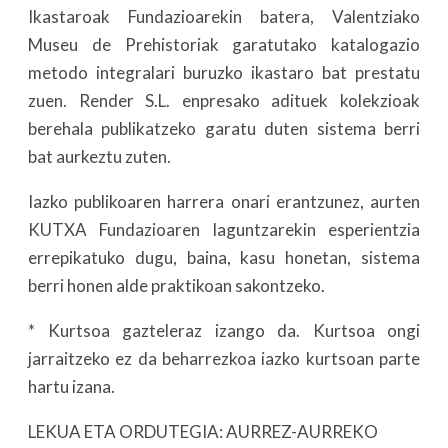
Ikastaroak Fundazioarekin batera, Valentziako
Museu de Prehistoriak garatutako katalogazio
metodo integralari buruzko ikastaro bat prestatu
zuen. Render S.L. enpresako adituek kolekzioak
berehala publikatzeko garatu duten sistema berri
bat aurkeztu zuten.
Iazko publikoaren harrera onari erantzunez, aurten
KUTXA Fundazioaren laguntzarekin esperientzia
errepikatuko dugu, baina, kasu honetan, sistema
berri honen alde praktikoan sakontzeko.
* Kurtsoa gazteleraz izango da. Kurtsoa ongi
jarraitzeko ez da beharrezkoa iazko kurtsoan parte
hartu izana.
LEKUA ETA ORDUTEGIA: AURREZ-AURREKO