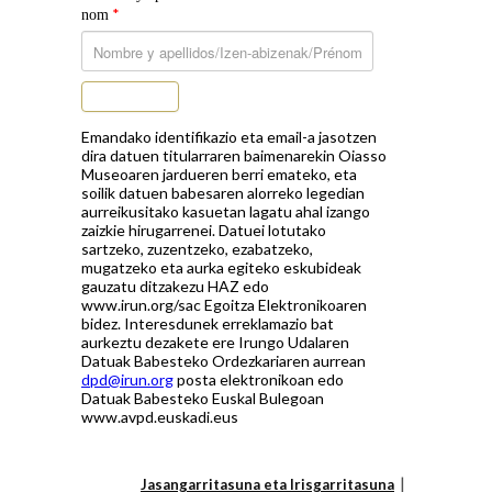
*
nom
Subscribe
Emandako identifikazio eta email-a jasotzen
dira datuen titularraren baimenarekin Oiasso
Museoaren jardueren berri emateko, eta
soilik datuen babesaren alorreko legedian
aurreikusitako kasuetan lagatu ahal izango
zaizkie hirugarrenei. Datuei lotutako
sartzeko, zuzentzeko, ezabatzeko,
mugatzeko eta aurka egiteko eskubideak
gauzatu ditzakezu HAZ edo
www.irun.org/sac Egoitza Elektronikoaren
bidez. Interesdunek erreklamazio bat
aurkeztu dezakete ere Irungo Udalaren
Datuak Babesteko Ordezkariaren aurrean
dpd@irun.org
posta elektronikoan edo
Datuak Babesteko Euskal Bulegoan
www.avpd.euskadi.eus
Jasangarritasuna eta Irisgarritasuna