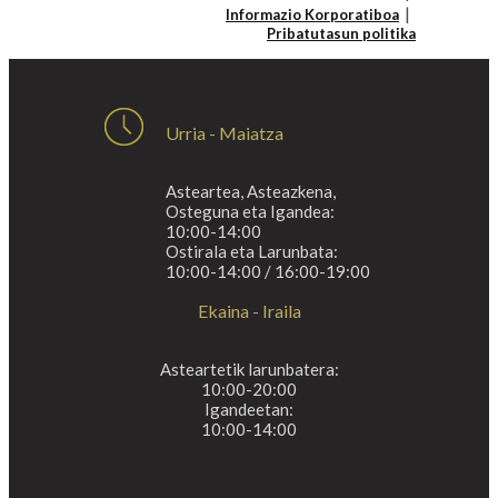
Informazio Korporatiboa
Pribatutasun politika
Urria - Maiatza
Asteartea, Asteazkena,
Osteguna eta Igandea:
10:00-14:00
Ostirala eta Larunbata:
10:00-14:00 / 16:00-19:00
Ekaina - Iraila
Asteartetik larunbatera:
10:00-20:00
Igandeetan:
10:00-14:00