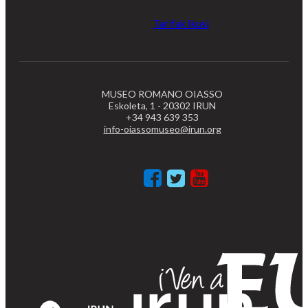
Tarifak Ikusi
MUSEO ROMANO OIASSO
Eskoleta, 1 - 20302 IRUN
+34 943 639 353
info-oiassomuseo@irun.org