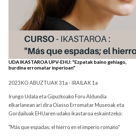
UDA IKASTAROA UPV-EHU: "Ezpatak baino gehiago,
burdina erromatar inperioan"
2023KO ABUZTUAK 31a - IRAILAK 1a
Irungo Udala eta Gipuzkoako Foru Aldundia
elkarlanean ari dira Oiasso Erromatar Museoak eta
Gordailuak EHUaren udako ikastaroa eskaintzeko:
"Más que espadas; el hierro en el imperio romano"