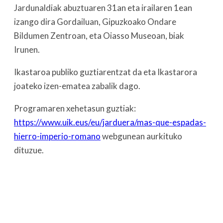
Jardunaldiak abuztuaren 31an eta irailaren 1ean
izango dira Gordailuan, Gipuzkoako Ondare
Bildumen Zentroan, eta Oiasso Museoan, biak
Irunen.
Ikastaroa publiko guztiarentzat da eta Ikastarora
joateko izen-ematea zabalik dago.
Programaren xehetasun guztiak:
https://www.uik.eus/eu/jarduera/mas-que-espadas-
hierro-imperio-romano
webgunean aurkituko
dituzue.