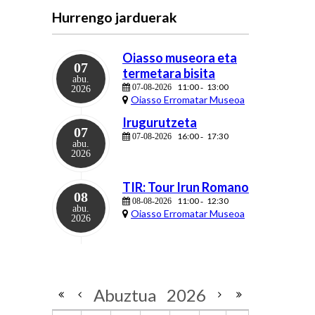
Hurrengo jarduerak
Oiasso museora eta
07
termetara bisita
abu.
11:00
13:00
07-08-2026
-
2026
Oiasso Erromatar Museoa
Irugurutzeta
07
16:00
17:30
07-08-2026
-
abu.
2026
TIR: Tour Irun Romano
08
11:00
12:30
08-08-2026
-
abu.
Oiasso Erromatar Museoa
2026
Abuztua
2026