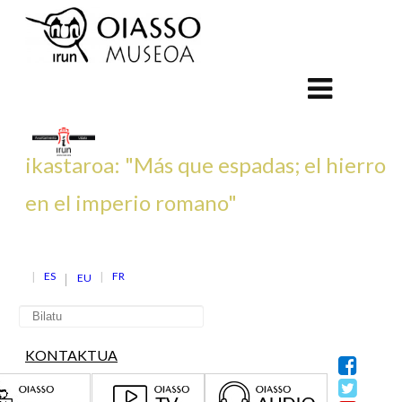
ikastaroa: "Más que espadas; el hierro
en el imperio romano"
ES
FR
EU
KONTAKTUA