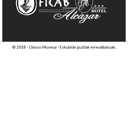
© 2018 - Oiasso Museoa - Eskubide guztiak erresalbatuak.