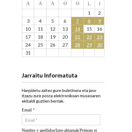
L
I
A
A
A
O
O
1
2
3
4
5
6
7
8
9
10
11
12
13
14
15
16
17
18
19
20
21
22
23
24
25
26
27
28
29
30
31
Jarraitu Informatuta
Harpidetu zaitez gure buletinera eta jaso
itzazu zure posta elektronikoan museoaren
ekitaldi guztien berriak.
*
Email
Nombre y apellidos/Izen-abizenak/Prénom et