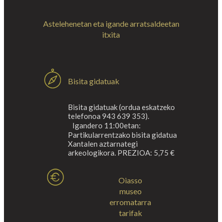
Astelehenetan eta igande arratsaldeetan
itxita
Bisita gidatuak
Bisita gidatuak (ordua eskatzeko
telefonoa 943 639 353).
Igandero 11:00etan:
Partikularrentzako bisita gidatua
Xantalen aztarnategi
arkeologikora. PREZIOA: 5,75 €
Oiasso
museo
erromatarra
tarifak