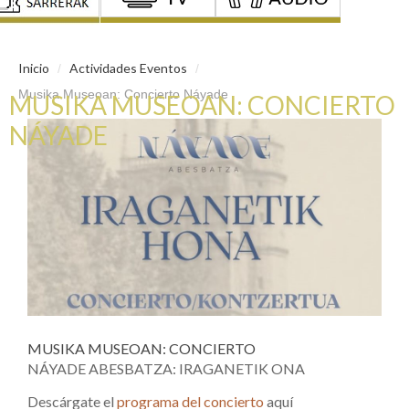
Inicio
Actividades Eventos
/
/
Musika Museoan: Concierto Náyade
MUSIKA MUSEOAN: CONCIERTO
NÁYADE
MUSIKA MUSEOAN: CONCIERTO
NÁYADE ABESBATZA: IRAGANETIK ONA
Descárgate el
programa del concierto
aquí