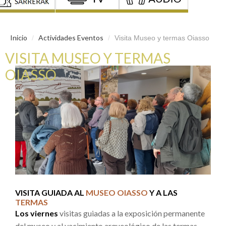
Inicio
Actividades Eventos
/
/
Visita Museo y termas Oiasso
VISITA MUSEO Y TERMAS
OIASSO
VISITA GUIADA AL
MUSEO OIASSO
Y A LAS
TERMAS
Los viernes
visitas guiadas a la exposición permanente
del museo y al yacimiento arqueológico de las termas