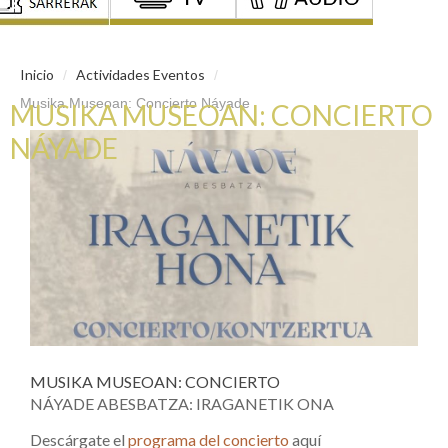
Inicio
Actividades Eventos
/
/
Musika Museoan: Concierto Náyade
MUSIKA MUSEOAN: CONCIERTO
NÁYADE
MUSIKA MUSEOAN: CONCIERTO
NÁYADE ABESBATZA: IRAGANETIK ONA
Descárgate el
programa del concierto
aquí