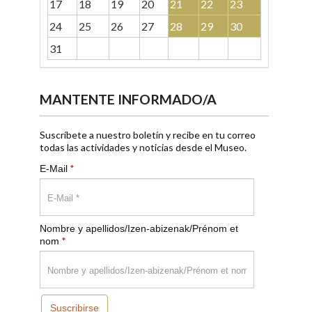
17
18
19
20
21
22
23
24
25
26
27
28
29
30
31
MANTENTE INFORMADO/A
Suscríbete a nuestro boletín y recibe en tu correo
todas las actividades y noticias desde el Museo.
*
E-Mail
Nombre y apellidos/Izen-abizenak/Prénom et
*
nom
Suscribirse