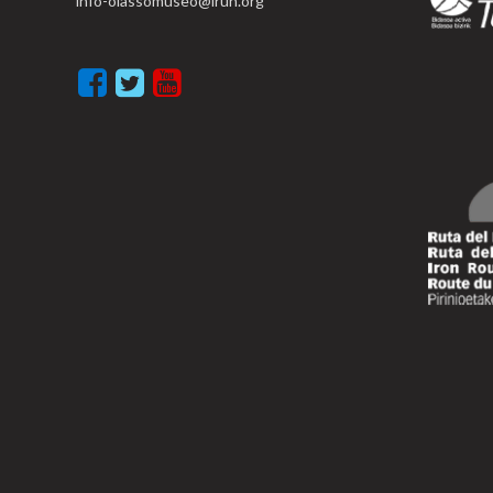
info-oiassomuseo@irun.org