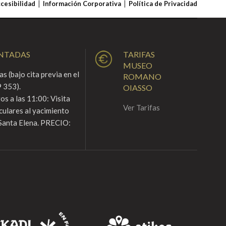
ccesibilidad
Información Corporativa
Política de Privacidad
ENTADAS
TARIFAS
MUSEO
s (bajo cita previa en el
ROMANO
 353).
OIASSO
s a las 11:00: Visita
Ver Tarifas
culares al yacimiento
Santa Elena. PRECIO: