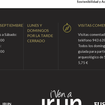
Sostenibilidad y A
 SEPTIEMBRE
LUNES Y
VISITAS COM
DOMINGOS
 a Sábado:
Visitas comentada
POR LA TARDE
:00
teléfono 943 639
CERRADO
:
Todos los domingo
:00
guiada para parti
arqueológico de 
5,75 €