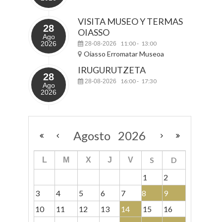
VISITA MUSEO Y TERMAS
28
OIASSO
Ago
2026
11:00
13:00
28-08-2026
-
Oiasso Erromatar Museoa
IRUGURUTZETA
28
16:00
17:30
28-08-2026
-
Ago
2026
Agosto
2026
S
D
L
M
X
J
V
1
2
3
4
5
6
7
8
9
10
11
12
13
14
15
16