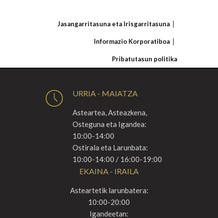
Jasangarritasuna eta Irisgarritasuna
Informazio Korporatiboa
Pribatutasun politika
URRIA - MAIATZA
Asteartea, Asteazkena,
Osteguna eta Igandea:
10:00-14:00
Ostirala eta Larunbata:
10:00-14:00 / 16:00-19:00
EKAINA - IRAILA
Asteartetik larunbatera:
10:00-20:00
Igandeetan: