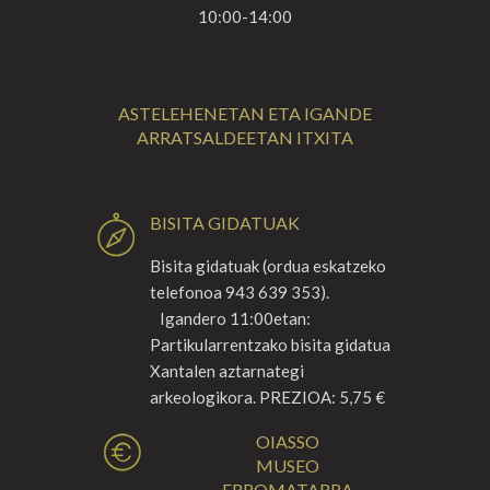
10:00-14:00
ASTELEHENETAN ETA IGANDE
ARRATSALDEETAN ITXITA
BISITA GIDATUAK
Bisita gidatuak (ordua eskatzeko
telefonoa 943 639 353).
Igandero 11:00etan:
Partikularrentzako bisita gidatua
Xantalen aztarnategi
arkeologikora. PREZIOA: 5,75 €
OIASSO
MUSEO
ERROMATARRA