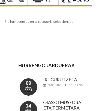
No hay eventos en la categoría seleccionada
HURRENGO JARDUERAK
IRUGURUTZETA
09
11:00
12:30
09-08-2026
-
abu.
2026
OIASSO MUSEORA
14
ETA TERMETARA
abu.