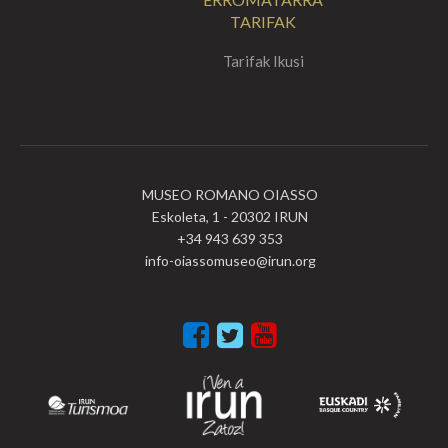
TARIFAK
Tarifak Ikusi
MUSEO ROMANO OIASSO
Eskoleta, 1 - 20302 IRUN
+34 943 639 353
info-oiassomuseo@irun.org