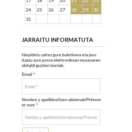
17
18
19
20
21
22
23
24
25
26
27
28
29
30
31
JARRAITU INFORMATUTA
Harpidetu zaitez gure buletinera eta jaso
itzazu zure posta elektronikoan museoaren
ekitaldi guztien berriak.
*
Email
Nombre y apellidos/Izen-abizenak/Prénom
*
et nom