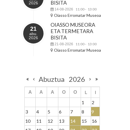
BISITA
2026
11:00
13:00
14-08-2026
-
Oiasso Erromatar Museoa
OIASSO MUSEORA
21
ETA TERMETARA
abu.
BISITA
2026
11:00
13:00
21-08-2026
-
Oiasso Erromatar Museoa
Abuztua
2026
L
I
A
A
A
O
O
1
2
3
4
5
6
7
8
9
10
11
12
13
14
15
16