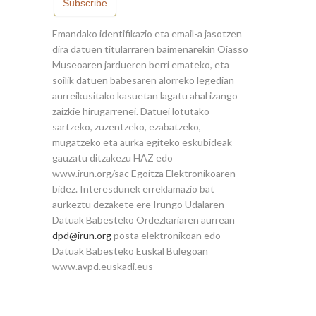
Subscribe
Emandako identifikazio eta email-a jasotzen
dira datuen titularraren baimenarekin Oiasso
Museoaren jardueren berri emateko, eta
soilik datuen babesaren alorreko legedian
aurreikusitako kasuetan lagatu ahal izango
zaizkie hirugarrenei. Datuei lotutako
sartzeko, zuzentzeko, ezabatzeko,
mugatzeko eta aurka egiteko eskubideak
gauzatu ditzakezu HAZ edo
www.irun.org/sac Egoitza Elektronikoaren
bidez. Interesdunek erreklamazio bat
aurkeztu dezakete ere Irungo Udalaren
Datuak Babesteko Ordezkariaren aurrean
dpd@irun.org
posta elektronikoan edo
Datuak Babesteko Euskal Bulegoan
www.avpd.euskadi.eus