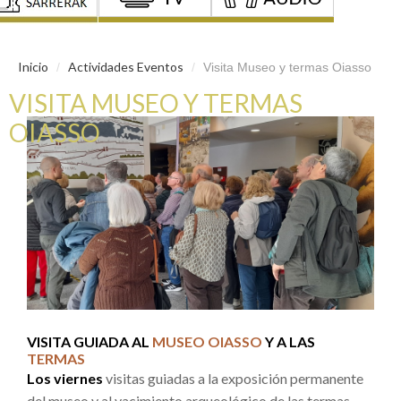
Inicio
Actividades Eventos
/
/
Visita Museo y termas Oiasso
VISITA MUSEO Y TERMAS
OIASSO
VISITA GUIADA AL
MUSEO OIASSO
Y A LAS
TERMAS
Los viernes
visitas guiadas a la exposición permanente
del museo y al yacimiento arqueológico de las termas