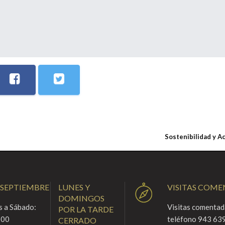
Sostenibilidad y A
 SEPTIEMBRE
LUNES Y
VISITAS COM
DOMINGOS
 a Sábado:
Visitas comentada
POR LA TARDE
:00
teléfono 943 639
CERRADO