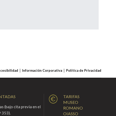
ccesibilidad
Información Corporativa
Política de Privacidad
ENTADAS
TARIFAS
MUSEO
s (bajo cita previa en el
ROMANO
 353).
OIASSO