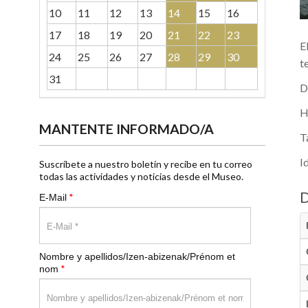
10
11
12
13
14
15
16
17
18
19
20
21
22
23
E
24
25
26
27
28
29
30
t
31
D
H
MANTENTE INFORMADO/A
T
I
Suscríbete a nuestro boletín y recibe en tu correo
todas las actividades y noticias desde el Museo.
*
E-Mail
Nombre y apellidos/Izen-abizenak/Prénom et
*
nom