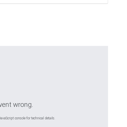
went wrong.
avaScript console for technical details.