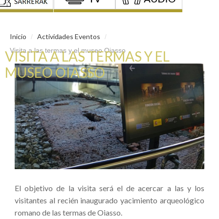
Inicio
Actividades Eventos
/
/
Visita a las termas y el museo Oiasso
VISITA A LAS TERMAS Y EL
MUSEO OIASSO
El objetivo de la visita será el de acercar a las y los
visitantes al recién inaugurado yacimiento arqueológico
romano de las termas de Oiasso.