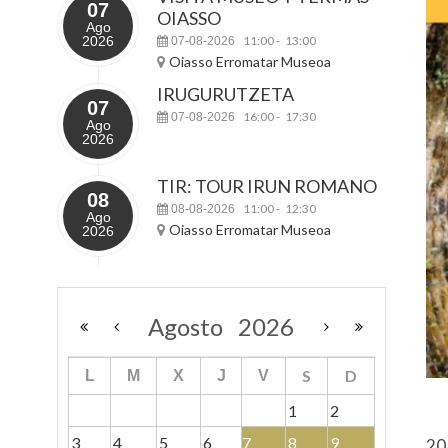
07
OIASSO
Ago
2026
11:00
13:00
07-08-2026
-
Oiasso Erromatar Museoa
IRUGURUTZETA
07
16:00
17:30
07-08-2026
-
Ago
2026
TIR: TOUR IRUN ROMANO
08
11:00
12:30
08-08-2026
-
Ago
Oiasso Erromatar Museoa
2026
Agosto
2026
S
D
L
M
X
J
V
1
2
3
4
5
6
7
8
9
20