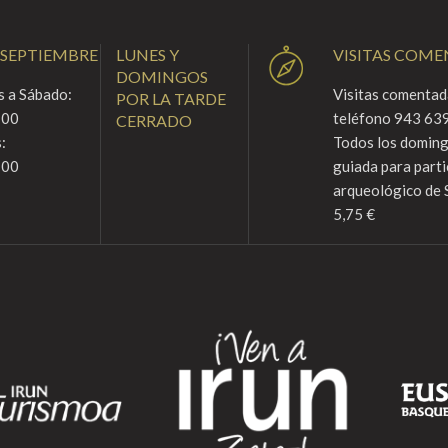
 SEPTIEMBRE
LUNES Y
VISITAS COM
DOMINGOS
 a Sábado:
Visitas comentada
POR LA TARDE
:00
teléfono 943 639
CERRADO
:
Todos los domingo
:00
guiada para parti
arqueológico de 
5,75 €