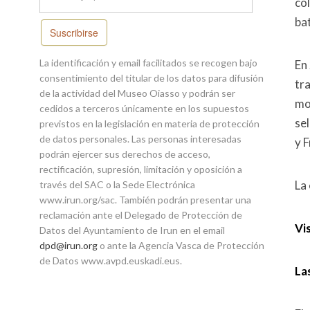
co
bat
Suscribirse
La identificación y email facilitados se recogen bajo
En
consentimiento del titular de los datos para difusión
tr
de la actividad del Museo Oiasso y podrán ser
mo
cedidos a terceros únicamente en los supuestos
se
previstos en la legislación en materia de protección
de datos personales. Las personas interesadas
y F
podrán ejercer sus derechos de acceso,
rectificación, supresión, limitación y oposición a
La 
través del SAC o la Sede Electrónica
www.irun.org/sac. También podrán presentar una
reclamación ante el Delegado de Protección de
Vi
Datos del Ayuntamiento de Irun en el email
dpd@irun.org
o ante la Agencia Vasca de Protección
de Datos www.avpd.euskadi.eus.
La