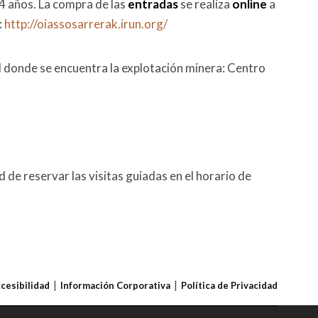
 14 años. La compra de las
entradas
se realiza
online
a
:
http://oiassosarrerak.irun.org/
al donde se encuentra la explotación minera: Centro
 de reservar las visitas guiadas en el horario de
ccesibilidad
Información Corporativa
Política de Privacidad