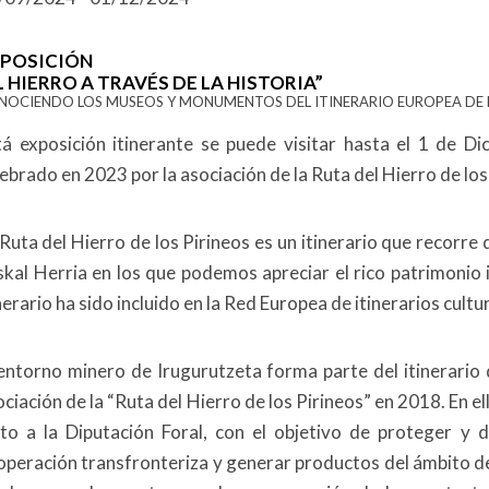
POSICIÓN
L HIERRO A TRAVÉS DE LA HISTORIA”
NOCIENDO LOS MUSEOS Y MONUMENTOS DEL ITINERARIO EUROPEA DE LA
tá exposición itinerante se puede visitar hasta el 1 de Di
ebrado en 2023 por la asociación de la Ruta del Hierro de los
 Ruta del Hierro de los Pirineos es un itinerario que recorre
skal Herria en los que podemos apreciar el rico patrimonio i
nerario ha sido incluido en la Red Europea de itinerarios cult
 entorno minero de Irugurutzeta forma parte del itinerario 
ciación de la “Ruta del Hierro de los Pirineos” en 2018. En ell
nto a la Diputación Foral, con el objetivo de proteger y d
operación transfronteriza y generar productos del ámbito de