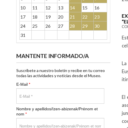
10
11
12
13
14
15
16
EX
17
18
19
20
21
22
23
“E
24
25
26
27
28
29
30
CO
31
Es
cel
MANTENTE INFORMADO/A
La
Suscríbete a nuestro boletín y recibe en tu correo
Eu
todas las actividades y noticias desde el Museo.
iti
*
E-Mail
El
aso
Nombre y apellidos/Izen-abizenak/Prénom et
ju
*
nom
co