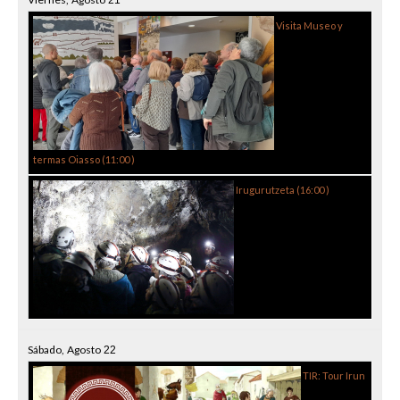
21
Visita Museo y
termas Oiasso (
11:00
)
Irugurutzeta (
16:00
)
Sábado,
Agosto
22
TIR: Tour Irun