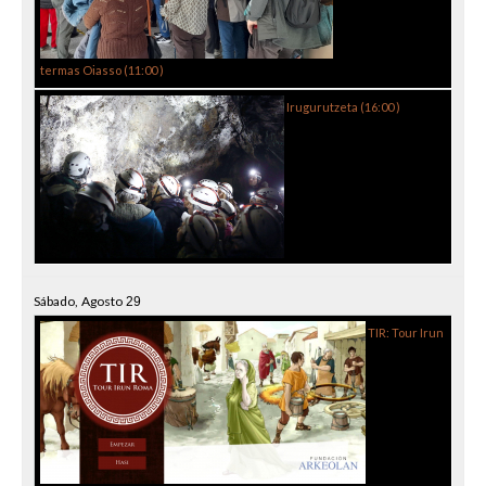
termas Oiasso (
11:00
)
Irugurutzeta (
16:00
)
Sábado,
Agosto
29
TIR: Tour Irun