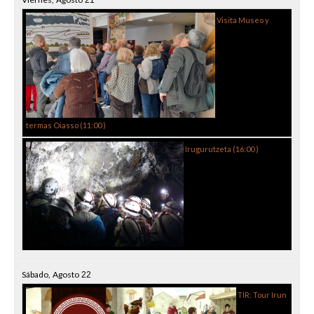
21
Visita Museo y
termas Oiasso (
11:00
)
Irugurutzeta (
16:00
)
Sábado,
Agosto
22
TIR: Tour Irun