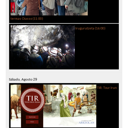
termas Oiasso (
11:00
)
Irugurutzeta (
16:00
)
Sábado,
Agosto
29
TIR: Tour Irun