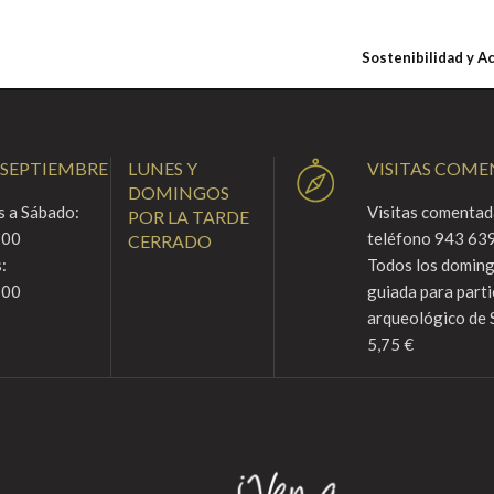
Sostenibilidad y A
 SEPTIEMBRE
LUNES Y
VISITAS COM
DOMINGOS
 a Sábado:
Visitas comentada
POR LA TARDE
:00
teléfono 943 639
CERRADO
:
Todos los domingo
:00
guiada para parti
arqueológico de 
5,75 €