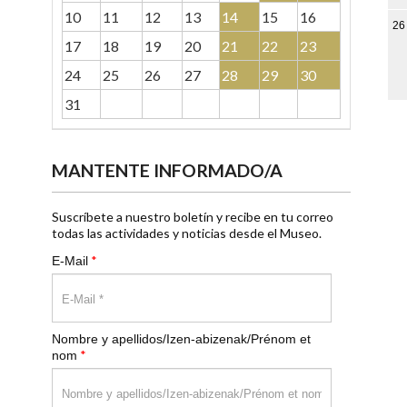
10
11
12
13
14
15
16
26
17
18
19
20
21
22
23
24
25
26
27
28
29
30
31
MANTENTE INFORMADO/A
Suscríbete a nuestro boletín y recibe en tu correo
todas las actividades y noticias desde el Museo.
*
E-Mail
Nombre y apellidos/Izen-abizenak/Prénom et
*
nom