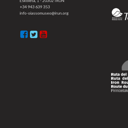
Eskoleta, 1 - 20302 IRUN
+34 943 639 353
info-oiassomuseo@irun.org