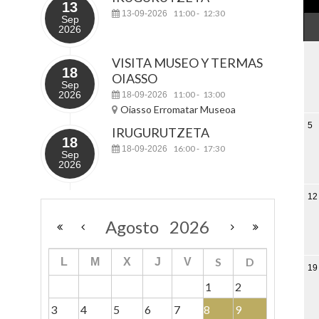
13
11:00
12:30
13-09-2026
-
Sep
2026
VISITA MUSEO Y TERMAS
18
OIASSO
Sep
2026
11:00
13:00
18-09-2026
-
Oiasso Erromatar Museoa
5
IRUGURUTZETA
18
16:00
17:30
18-09-2026
-
Sep
2026
12
Agosto
2026
S
D
L
M
X
J
V
19
1
2
3
4
5
6
7
8
9