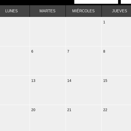
LUNES
MARTES
MIÉRCOLES
JUEVES
1
6
7
8
13
14
15
20
21
22