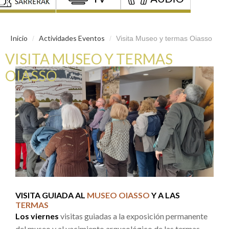
Inicio
Actividades Eventos
/
/
Visita Museo y termas Oiasso
VISITA MUSEO Y TERMAS
OIASSO
VISITA GUIADA AL
MUSEO OIASSO
Y A LAS
TERMAS
Los viernes
visitas guiadas a la exposición permanente
del museo y al yacimiento arqueológico de las termas