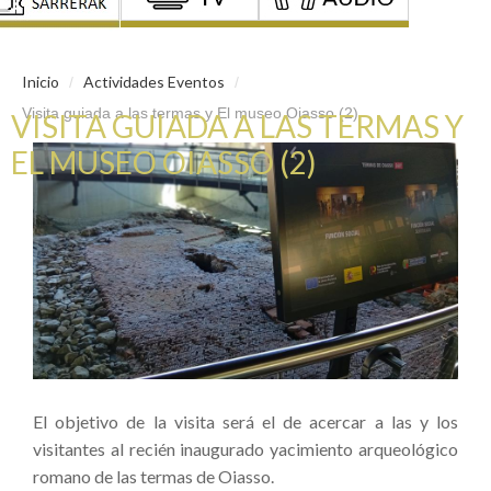
Inicio
Actividades Eventos
/
/
Visita guiada a las termas y El museo Oiasso (2)
VISITA GUIADA A LAS TERMAS Y
EL MUSEO OIASSO (2)
El objetivo de la visita será el de acercar a las y los
visitantes al recién inaugurado yacimiento arqueológico
romano de las termas de Oiasso.