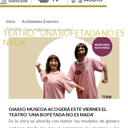
Inicio
Actividades Eventos
/
/
TEATRO: "Una bofetada no es nada"
TEATRO: "UNA BOFETADA NO ES
NADA"
OIASSO MUSEOA ACOGERÁ ESTE VIERNES EL
TEATRO 'UNA BOFETADA NO ES NADA'
En la obra se aborda con humor los modelos de género
caducos desde los que se relacionan las mujeres y los