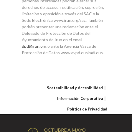
personas interesadas podrán ejercer sus
derechos de acceso, rectificación, supresión,
limitación y oposición a través del SAC o la
Sede Electrónica www.irun.org/sac. También
podrán presentar una reclamación ante el
Delegado de Protección de Datos del
Ayuntamiento de Irun en el email
dpd@irun.org
o ante la Agencia Vasca de
Protección de Datos www.avpd.euskadi.eus.
Sostenibilidad y Accesibilidad
Información Corporativa
Política de Privacidad
OCTUBRE A MAYO