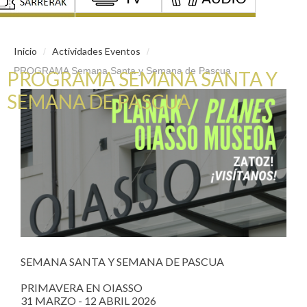
Inicio
Actividades Eventos
/
/
PROGRAMA Semana Santa y Semana de Pascua
PROGRAMA SEMANA SANTA Y
SEMANA DE PASCUA
SEMANA SANTA Y SEMANA DE PASCUA
PRIMAVERA EN OIASSO
31 MARZO - 12 ABRIL 2026