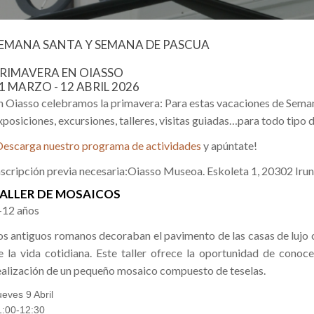
EMANA SANTA Y SEMANA DE PASCUA
RIMAVERA EN OIASSO
1 MARZO - 12 ABRIL 2026
n Oiasso celebramos la primavera: Para estas vacaciones de Sem
xposiciones, excursiones, talleres, visitas guiadas…para todo tipo 
Descarga nuestro programa de actividades
y apúntate!
nscripción previa necesaria:Oiasso Museoa. Eskoleta 1, 20302 Ir
ALLER DE MOSAICOS
-12 años
os antiguos romanos decoraban el pavimento de las casas de lujo 
e la vida cotidiana. Este taller ofrece la oportunidad de conoce
ealización de un pequeño mosaico compuesto de teselas.
ueves 9 Abril
1:00-12:30