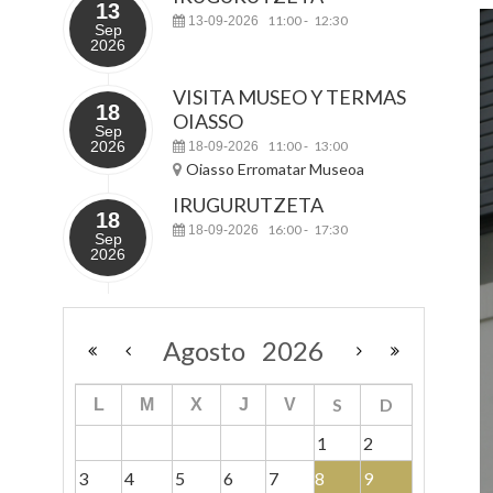
13
11:00
12:30
13-09-2026
-
Sep
2026
VISITA MUSEO Y TERMAS
18
OIASSO
Sep
2026
11:00
13:00
18-09-2026
-
Oiasso Erromatar Museoa
IRUGURUTZETA
18
16:00
17:30
18-09-2026
-
Sep
2026
Agosto
2026
S
D
L
M
X
J
V
1
2
3
4
5
6
7
8
9