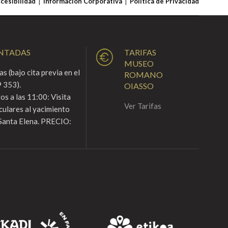
ccesibilidad
Información Corporativa
Política de Privacidad
ENTADAS
TARIFAS
MUSEO
s (bajo cita previa en el
ROMANO
 353).
OIASSO
s a las 11:00: Visita
Ver Tarifas
culares al yacimiento
Santa Elena. PRECIO: