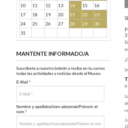
10
11
12
13
14
15
16
17
18
19
20
21
22
23
S
24
25
26
27
28
29
30
P
31
3
E
e
MANTENTE INFORMADO/A
¡
Suscríbete a nuestro boletín y recibe en tu correo
I
todas las actividades y noticias desde el Museo.
T
*
E-Mail
6
L
d
Nombre y apellidos/Izen-abizenak/Prénom et
r
*
nom
J
1