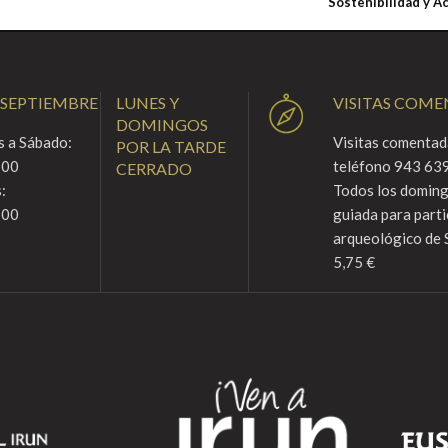
Sostenibilidad y A
 SEPTIEMBRE
LUNES Y
VISITAS COM
DOMINGOS
 a Sábado:
Visitas comentada
POR LA TARDE
:00
teléfono 943 639
CERRADO
:
Todos los domingo
:00
guiada para parti
arqueológico de 
5,75 €