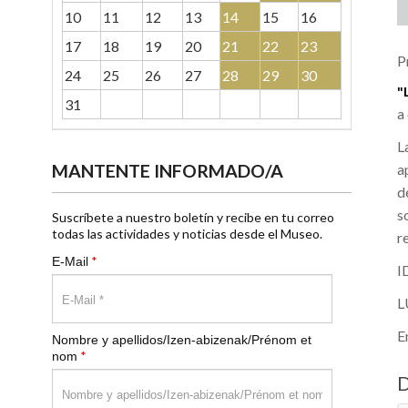
10
11
12
13
14
15
16
17
18
19
20
21
22
23
P
24
25
26
27
28
29
30
"
31
a
L
a
MANTENTE INFORMADO/A
d
s
Suscríbete a nuestro boletín y recibe en tu correo
todas las actividades y noticias desde el Museo.
r
*
E-Mail
I
L
E
Nombre y apellidos/Izen-abizenak/Prénom et
*
nom