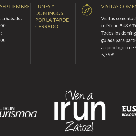
 SEPTIEMBRE
LUNES Y
VISITAS COM
DOMINGOS
 a Sábado:
Visitas comentada
POR LA TARDE
:00
teléfono 943 639
CERRADO
:
Todos los domingo
:00
guiada para parti
arqueológico de 
5,75 €