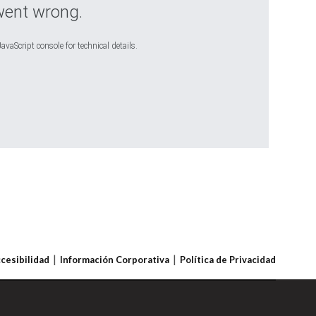
went wrong.
avaScript console for technical details.
ccesibilidad
Información Corporativa
Política de Privacidad