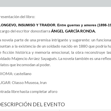
resentación del libro:
LONGEVO, INSUMISO Y TRAIDOR. Entre guerras y amores (1898-1
 cargo del escritor donostiarra
ÁNGEL GARCÍA RONDA.
a novela parte de una premisa intrigante y sugerente: un funcio
puntan a la existencia de un soldado nacido en 1880 que podría h
e ficción histórica y memoria emocional, la obra reconstruye las
oldado Majencio Arráez Sayagués. La novela también es una reflexi
elatos que incomodan al poder.
DIOMA: castellano
UGAR: Oiasso Museoa, Irun
ntrada libre hasta completar aforo
DESCRIPCIÓN DEL EVENTO