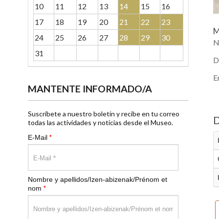
10
11
12
13
14
15
16
17
18
19
20
21
22
23
M
24
25
26
27
28
29
30
N
31
D
E
MANTENTE INFORMADO/A
Suscríbete a nuestro boletín y recibe en tu correo
todas las actividades y noticias desde el Museo.
*
E-Mail
Nombre y apellidos/Izen-abizenak/Prénom et
*
nom