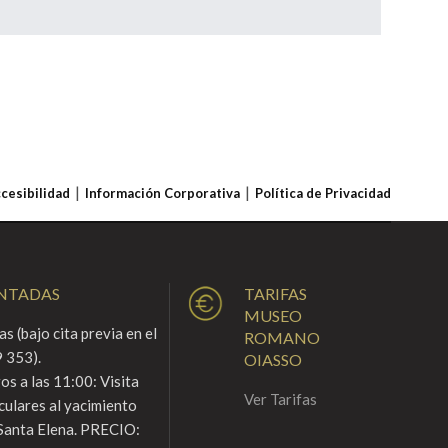
ccesibilidad
Información Corporativa
Política de Privacidad
ENTADAS
TARIFAS
MUSEO
s (bajo cita previa en el
ROMANO
 353).
OIASSO
s a las 11:00: Visita
Ver Tarifas
culares al yacimiento
Santa Elena. PRECIO: