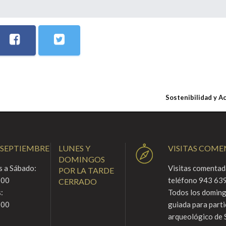
Sostenibilidad y A
 SEPTIEMBRE
LUNES Y
VISITAS COM
DOMINGOS
 a Sábado:
Visitas comentada
POR LA TARDE
:00
teléfono 943 639
CERRADO
:
Todos los domingo
:00
guiada para parti
arqueológico de 