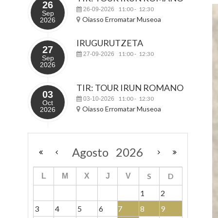
26
11:00
12:30
26-09-2026
-
Sep
Oiasso Erromatar Museoa
2026
IRUGURUTZETA
27
11:00
12:30
27-09-2026
-
Sep
2026
TIR: TOUR IRUN ROMANO
03
11:00
12:30
03-10-2026
-
Oct
Oiasso Erromatar Museoa
2026
Agosto
2026
S
D
L
M
X
J
V
1
2
3
4
5
6
7
8
9