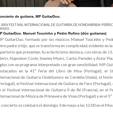
oncierto de guitarra. MP GuitarDuo.
L XXIV FESTIVAL INTERNACIONAL DE GUITARRA DE HONDARRIBIA-PEÑÍS
IASSO.
P GuitarDuo. Manuel Toucinho y Pedro Rufino (dúo guitarras)
P GuitarDuo, formado por los músicos Manuel Toucinho y Pedro 
ntre padre e hijo, que se transforma en complicidad, evidente en la
epertorio que presentan. Su eclecticismo destaca, con obras de J.S
ertz, Napoleon Coste, Stanley Myers, Carlos Paredes y Astor Piazz
iglos con un programa interpretado con gran sensibilidad. MP Gui
estacados en la 41ª Feria del Libro de Nisa (Portugal), el 16º
nternacional de Guitarra OndeSonore en Cerdeña (Italia), el festi
Portugal), el Festival Internacional de Guitarra de Faro (Portugal)
n el Festival Internacional de Guitarra Îl de Ré (Francia), en el F
nternacional de Música de Primavera de Viseu (Portugal) y en el 5º 
l concierto se celebará el domingo 3 de mayo a las 12:00 en el Mus