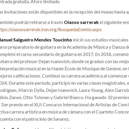
ntrada gratuita. Aforo limitado
as invitaciones están disponibles en la recepción del museo hasta a
ambién podrán retirarse a través
Oiasso sarrerak
el siguiente enl
ttps://oiassosarrerak.irun.org/BusquedaEvento.aspx
anuel Salgueiro Mendes Toucinho
inició sus estudios musicales 
urso preparatorio de guitarra en la Academia de Música y Danza de
ompletó el curso secundario de guitarra en 2017. En 2018, comenzó 
uitarra del profesor Dejan Ivanovich, donde se graduó con las mejo
nterpretación musical en la Haute École de Musique de Genève, en l
ejores calificaciones. Continuó su carrera académica al comenzar 
024. Durante este período, participó en varias clases magistrales, 
odrigues, Marcin Dylla, Dejan Ivanovich, Laura Young, Alex Garrob
ábio Zanon, Otto Tolonen y Gabriel Bianco. Ha ganado 32 premios 
l 3.er premio en el XLII Concurso Internacional de Artistas de Con
ctiva carrera artística en música de cámara con el Cuarteto Conc
 cuenta con el patrocinio de Savarez.