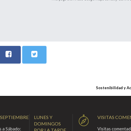
Sostenibilidad y A
 SEPTIEMBRE
LUNES Y
VISITAS COM
DOMINGOS
 a Sábado:
Visitas comentada
POR LA TARDE