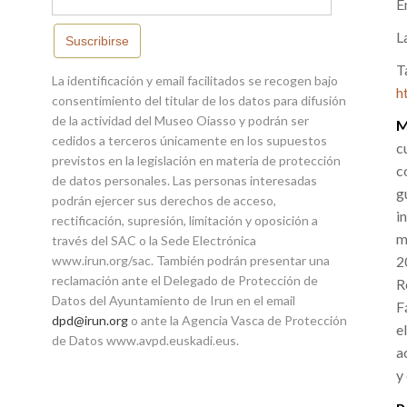
E
L
Suscribirse
T
La identificación y email facilitados se recogen bajo
h
consentimiento del titular de los datos para difusión
de la actividad del Museo Oiasso y podrán ser
M
cedidos a terceros únicamente en los supuestos
c
previstos en la legislación en materia de protección
c
de datos personales. Las personas interesadas
g
podrán ejercer sus derechos de acceso,
i
rectificación, supresión, limitación y oposición a
m
través del SAC o la Sede Electrónica
www.irun.org/sac. También podrán presentar una
2
reclamación ante el Delegado de Protección de
R
Datos del Ayuntamiento de Irun en el email
F
dpd@irun.org
o ante la Agencia Vasca de Protección
e
de Datos www.avpd.euskadi.eus.
a
y