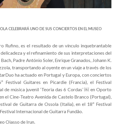
COLA CELEBRARÁ UNO DE SUS CONCIERTOS EN EL MUSEO
Rufino, es el resultado de un vínculo inquebrantable
 delicadeza y el refinamiento de sus interpretaciones del
. Bach, Padre António Soler, Enrique Granados, Johann K.
ola, transportando al oyente en un viaje a través de los
tarDuo ha actuado en Portugal y Europa, con conciertos
 Festival Guitares en Picardie (Francia), el Festival
val de música juvenil ‘Teoria das 6 Cordas’ ￼ en Oporto
, en el Cine-Teatro Avenida de Castelo Branco (Portugal),
estival de Guitarra de Ossola (Italia), en el 18º Festival
Festival Internacional de Guitarra Fundão.
eo Oiasso de Irun.