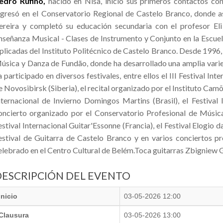
edro Rufino,
nacido en Nisa, inició sus primeros contactos co
ngresó en el Conservatorio Regional de Castelo Branco, donde asi
ereira y completó su educación secundaria con el profesor El
nseñanza Musical - Clases de Instrumento y Conjunto en la Escuel
plicadas del Instituto Politécnico de Castelo Branco. Desde 1996,
úsica y Danza de Fundão, donde ha desarrollado una amplia varieda
a participado en diversos festivales, entre ellos el III Festival Int
e Novosibirsk (Siberia), el recital organizado por el Instituto Camõ
nternacional de Invierno Domingos Martins (Brasil), el Festival 
oncierto organizado por el Conservatorio Profesional de Músic
estival Internacional Guitar'Essonne (Francia), el Festival Elogio da
estival de Guitarra de Castelo Branco y en varios conciertos 
elebrado en el Centro Cultural de Belém.Toca guitarras Zbigniew G
DESCRIPCIÓN DEL EVENTO
Inicio
03-05-2026 12:00
Clausura
03-05-2026 13:00