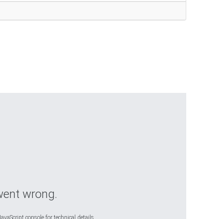
went wrong.
avaScript console for technical details.