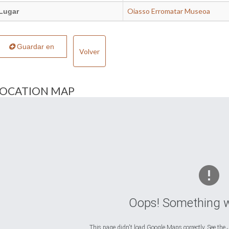
Oiasso Erromatar Museoa
Lugar
Guardar en
Volver
LOCATION MAP
Oops! Something 
This page didn't load Google Maps correctly. See the J