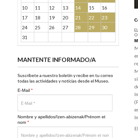
10
11
12
13
14
15
16
17
18
19
20
21
22
23
C
24
25
26
27
28
29
30
E
O
31
M
M
e
MANTENTE INFORMADO/A
r
M
Suscríbete a nuestro boletín y recibe en tu correo
s
todas las actividades y noticias desde el Museo.
d
*
E-Mail
I
(
e
I
Nombre y apellidos/Izen-abizenak/Prénom et
*
nom
E