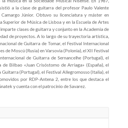
n la música en la Sociedade Musical Nisense. En 1987,
stió a la clase de guitarra del profesor Paulo Valente
i Camargo Júnior. Obtuvo su licenciatura y máster en
a Superior de Música de Lisboa y en la Escuela de Artes
 imparte clases de guitarra y conjunto en la Academia de
d de proyectos. A lo largo de su trayectoria artística,
ernacional de Guitarra de Tomar, el Festival Internacional
es de Moscú (Rusia) en Varsovia (Polonia), el XII Festival
Internacional de Guitarra de Sernancelhe (Portugal), el
a de Bilbao «Juan Crisóstomo de Arriaga» (España), el
 Guitarra (Portugal), el Festival Allegromosso (Italia), el
promovidos por RDP-Antena 2, entre los que destaca el
natek y cuenta con el patrocinio de Savarez.