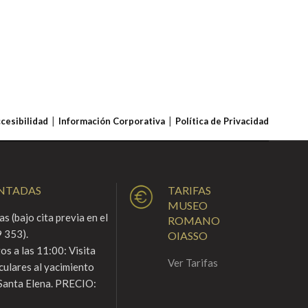
ccesibilidad
Información Corporativa
Política de Privacidad
ENTADAS
TARIFAS
MUSEO
s (bajo cita previa en el
ROMANO
 353).
OIASSO
s a las 11:00: Visita
Ver Tarifas
culares al yacimiento
Santa Elena. PRECIO: