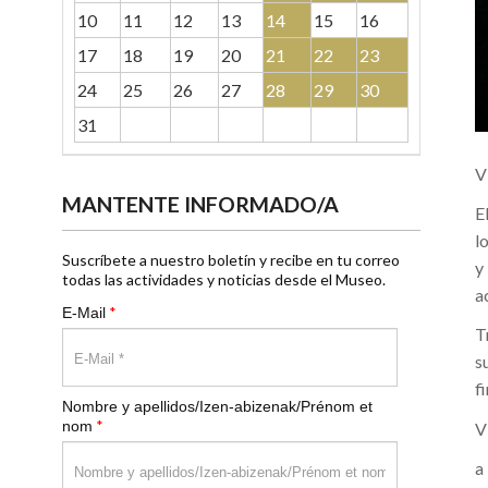
10
11
12
13
14
15
16
17
18
19
20
21
22
23
24
25
26
27
28
29
30
31
V
MANTENTE INFORMADO/A
E
l
Suscríbete a nuestro boletín y recibe en tu correo
y
todas las actividades y noticias desde el Museo.
a
*
E-Mail
T
s
f
Nombre y apellidos/Izen-abizenak/Prénom et
*
nom
V
a