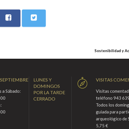
Sostenibilidad y A
 SEPTIEMBRE
LUNES Y
VISITAS COM
DOMINGOS
 a Sábado:
Visitas comentada
POR LA TARDE
:00
teléfono 943 639
CERRADO
:
Todos los domingo
:00
guiada para parti
arqueológico de 
5,75 €