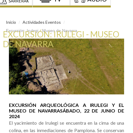
Inicio
Actividades Eventos
/
/
Excursión: Irulegi - Museo de Navarra
EXCURSIÓN: IRULEGI - MUSEO
DE NAVARRA
EXCURSIÓN ARQUEOLÓGICA A IRULEGI Y EL
MUSEO DE NAVARRASÁBADO, 22 DE JUNIO DE
2024
El yacimiento de Irulegi se encuentra en la cima de una
colina, en las inmediaciones de Pamplona. Se conservan