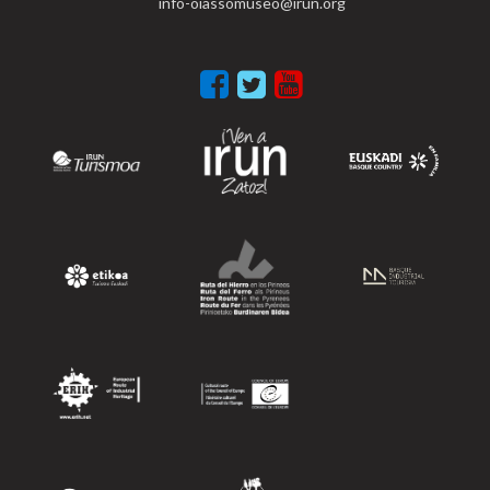
info-oiassomuseo@irun.org