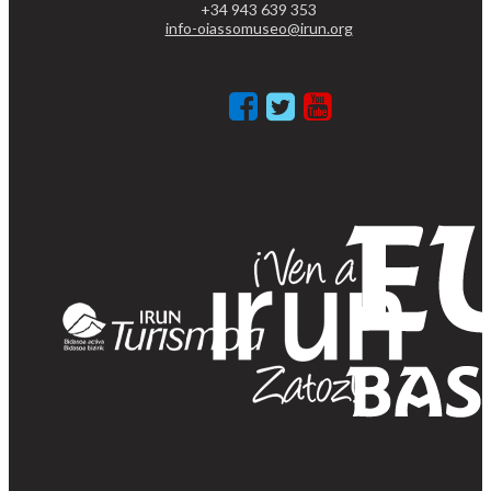
+34 943 639 353
info-oiassomuseo@irun.org