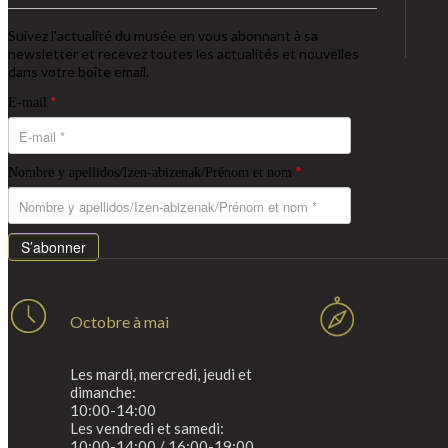
Suivez l'actualité du musée en vous abonnant à sa
newsletter et recevez toutes les actualités et nouvelles
dans votre boîte email.
*
E-mail
*
Nombre y apellidos/Izen-abizenak/Prénom et nom
S’abonner
Octobre à mai
Les mardi, mercredi, jeudi et
dimanche:
10:00-14:00
Les vendredi et samedi:
10:00-14:00 / 16:00-19:00