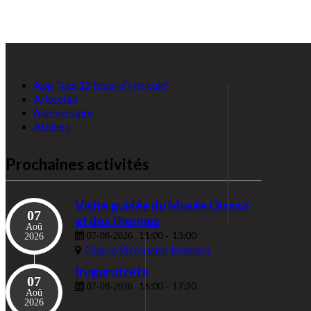
App "Les 12 tests d'Hercule"
Arkeolab
Anniversaire
Ateliers
Prochaines activités
Visite guidée du Musée Oiasso
07
et des thermes
Aoû
11:00
13:00
07-08-2026
-
2026
Oiasso Erromatar Museoa
Irugurutzeta
07
16:00
17:30
07-08-2026
-
Aoû
2026