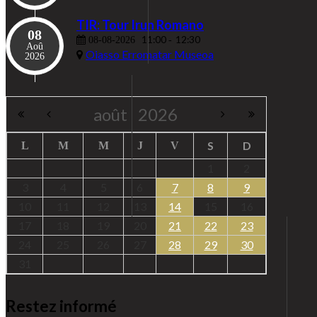
TIR: Tour Irun Romano
08
11:00
12:30
08-08-2026
-
Aoû
Oiasso Erromatar Museoa
2026
août
2026
S
D
L
M
M
J
V
1
2
3
4
5
6
7
8
9
10
11
12
13
14
15
16
17
18
19
20
21
22
23
24
25
26
27
28
29
30
31
Restez informé