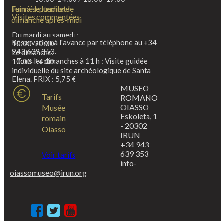
Fermé le lundi et le
Juin à septembre
Visites commentées
dimanche après-midi
Du mardi au samedi :
Réservation à l'avance par téléphone au +34
10:00-20:00
943 639 353.
Le dimanche:
Tous les dimanches à 11 h : Visite guidée
10:00-14:00
individuelle du site archéologique de Santa
Elena. PRIX : 5,75 €
MUSEO
Tarifs
ROMANO
OIASSO
Musée
Eskoleta, 1
romain
- 20302
Oiasso
IRUN
+34 943
639 353
Voir tarifs
info-
oiassomuseo@irun.org