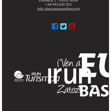
Eskoleta, 1 - 20302 IRUN
+34 943 639 353
info-oiassomuseo@irun.org