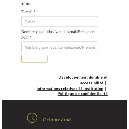
email.
*
E-mail
Nombre y apellidos/Izen-abizenak/Prénom et
*
nom
S’abonner
Développement durable et
accessibilité
Informations relatives à l'institution
Politique de confidentialité
Octobre à mai