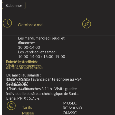
S’abonner
Octobre à mai
Les mardi, mercredi, jeudi et
dimanche:
10:00-14:00
Les vendredi et samedi:
10:00-14:00 / 16:00-19:00
Fermé le lundi et le
Juin à septembre
Visites commentées
dimanche après-midi
Du mardi au samedi :
Réservation à l'avance par téléphone au +34
10:00-20:00
943 639 353.
Le dimanche:
Tous les dimanches à 11 h : Visite guidée
10:00-14:00
individuelle du site archéologique de Santa
Elena. PRIX : 5,75 €
MUSEO
Tarifs
ROMANO
OIASSO
Musée